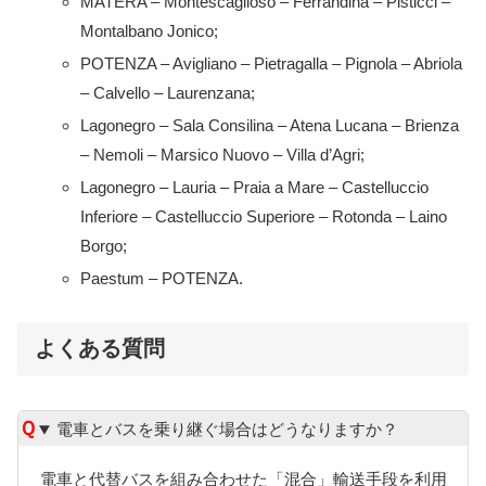
MATERA – Montescaglioso – Ferrandina – Pisticci –
Montalbano Jonico;
POTENZA – Avigliano – Pietragalla – Pignola – Abriola
– Calvello – Laurenzana;
Lagonegro – Sala Consilina – Atena Lucana – Brienza
– Nemoli – Marsico Nuovo – Villa d’Agri;
Lagonegro – Lauria – Praia a Mare – Castelluccio
Inferiore – Castelluccio Superiore – Rotonda – Laino
Borgo;
Paestum – POTENZA.
よくある質問
電車とバスを乗り継ぐ場合はどうなりますか？
電車と代替バスを組み合わせた「混合」輸送手段を利用