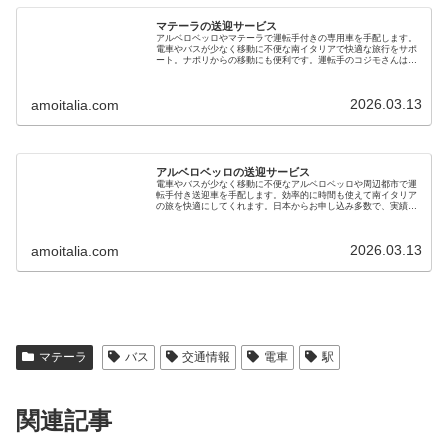
マテーラの送迎サービス
アルベロベッロやマテーラで運転手付きの専用車を手配します。
電車やバスが少なく移動に不便な南イタリアで快適な旅行をサポ
ート。ナポリからの移動にも便利です。運転手のコジモさんは日
本向けツアーの運転手も務め信頼あり。新婚旅行、家族旅行にも
最適です
2026.03.13
amoitalia.com
アルベロベッロの送迎サービス
電車やバスが少なく移動に不便なアルベロベッロや周辺都市で運
転手付き送迎車を手配します。効率的に時間も使えて南イタリア
の旅を快適にしてくれます。日本からお申し込み多数で、実績の
あるベテラン運転手さんをご紹介します。家族旅行、新婚旅行に
も最適です
2026.03.13
amoitalia.com
マテーラ
バス
交通情報
電車
駅
関連記事