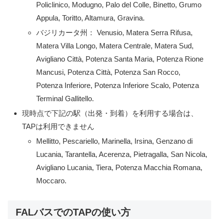
Policlinico, Modugno, Palo del Colle, Binetto, Grumo
Appula, Toritto, Altamura, Gravina.
バジリカータ州： Venusio, Matera Serra Rifusa,
Matera Villa Longo, Matera Centrale, Matera Sud,
Avigliano Città, Potenza Santa Maria, Potenza Rione
Mancusi, Potenza Città, Potenza San Rocco,
Potenza Inferiore, Potenza Inferiore Scalo, Potenza
Terminal Gallitello.
現時点で下記の駅（出発・到着）を利用する場合は、
TAPは利用できません
Mellitto, Pescariello, Marinella, Irsina, Genzano di
Lucania, Tarantella, Acerenza, Pietragalla, San Nicola,
Avigliano Lucania, Tiera, Potenza Macchia Romana,
Moccaro.
FALバスでのTAPの使い方