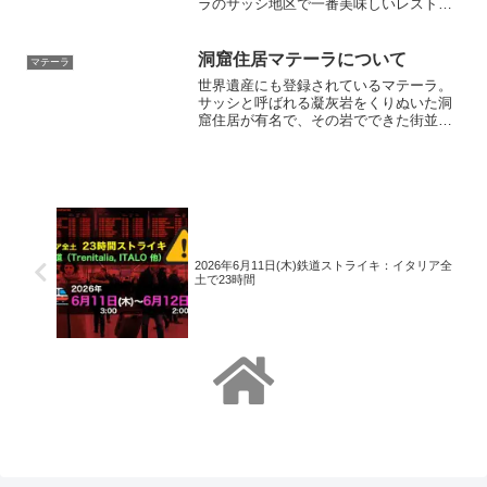
ラのサッシ地区で一番美味しいレストラ
ンと地元でも有名です。南イタリアの地
元伝統料理を手軽な価格で食べられま
す。洞窟住居を改造してあるレストラン
洞窟住居マテーラについて
マテーラ
は雰囲気も抜群で超お勧めのお店です。
世界遺産にも登録されているマテーラ。
サッシと呼ばれる凝灰岩をくりぬいた洞
窟住居が有名で、その岩でできた街並み
は世界で唯一の美しく独特な雰囲気に包
まれています。観光名所のほか、美味し
いレストラン、お勧めのホテルなど、マ
テーラの町を余すことなく紹介します。
南イタリア旅行の際は必見です
2026年6月11日(木)鉄道ストライキ：イタリア全
土で23時間