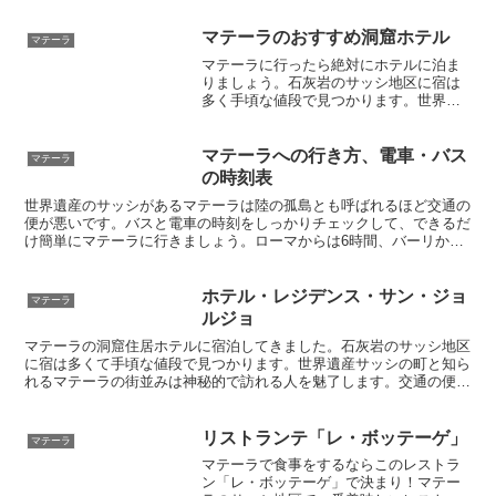
マテーラのおすすめ洞窟ホテル
マテーラ
マテーラに行ったら絶対にホテルに泊ま
りましょう。石灰岩のサッシ地区に宿は
多く手頃な値段で見つかります。世界遺
産サッシの町と知られるマテーラの街並
みは神秘的で訪れる人を魅了します。交
通の便が悪く行きにくい町ですが、その
マテーラへの行き方、電車・バス
マテーラ
分町の美しさは強烈なインパクトがあり
の時刻表
ます。
世界遺産のサッシがあるマテーラは陸の孤島とも呼ばれるほど交通の
便が悪いです。バスと電車の時刻をしっかりチェックして、できるだ
け簡単にマテーラに行きましょう。ローマからは6時間、バーリから
も1時間30分で到着します。時刻表も印刷して旅行の準備をしよう
ホテル・レジデンス・サン・ジョ
マテーラ
ルジョ
マテーラの洞窟住居ホテルに宿泊してきました。石灰岩のサッシ地区
に宿は多くて手頃な値段で見つかります。世界遺産サッシの町と知ら
れるマテーラの街並みは神秘的で訪れる人を魅了します。交通の便が
悪く行きにくい町ですが、その分町の美しさは強烈なインパクトがあ
りますよ。
リストランテ「レ・ボッテーゲ」
マテーラ
マテーラで食事をするならこのレストラ
ン「レ・ボッテーゲ」で決まり！マテー