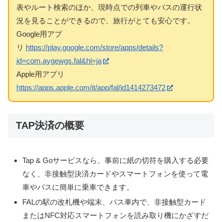
表やルート検索のほか、現時点での列車やバスの運行状
況を見ることができるので、旅行がとても安心です。
Google用アプ
リ
https://play.google.com/store/apps/details?
id=com.aygewgs.fal&hl=ja
Apple用アプリ
https://apps.apple.com/it/app/fal/id1414273472
TAP決済の概要
Tap & Goサービスなら、事前に紙の切符を購入する必要
なく、非接触型決済カードやスマートフォンを使って電
車やバスに簡単に乗車できます。
FALの駅の改札機や端末、バス車内で、非接触型カード
またはNFC対応スマートフォンを読み取り機にかざすだ