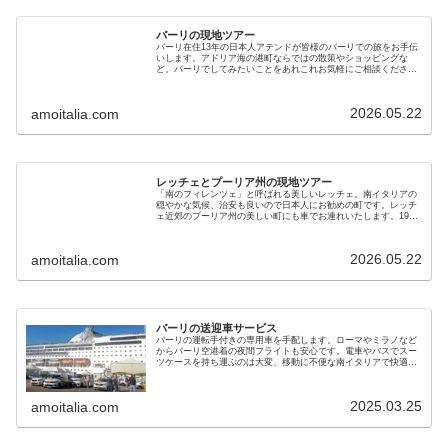
バーリの現地ツアー
バーリ在住13年の日本人アテンドが皆様のバーリでの旅をお手伝
いします。アドリア海の港町ならではの散策やショッピングな
ど。バーリでしてみたいことをあれこれお気軽にご相談くださ
い！言葉の壁や不慣れな町でもご心配なく、私がサポートしま
す。
2026.05.22
amoitalia.com
レッチェとプーリア州の現地ツアー
「南のフィレンツェ」と呼ばれる美しいレッチェ。南イタリアの
穏やかな気候、治安も良いので日本人にお勧めの町です。レッチ
ェ近郊のプーリア州の美しい町にも車でお連れいたします。1999
年から在住の日本人ガイドがプライベートツアーを開催します
2026.05.22
amoitalia.com
バーリの送迎車サービス
バーリの運転手付きの専用車を手配します。ローマやミラノなど
からバーリ空港着の夜間フライトも安心です。電車やバスでスー
ツケースを持ち運ぶのは大変、移動に不便な南イタリアで快適な
旅行をサポートします。現地の高評価なベテランドライバーが担
当します
2025.03.25
amoitalia.com