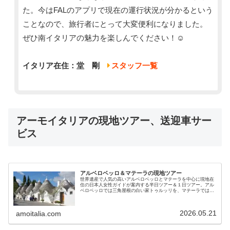
た。今はFALのアプリで現在の運行状況が分かるという
ことなので、旅行者にとって大変便利になりました。
ぜひ南イタリアの魅力を楽しんでください！☺️
イタリア在住：堂 剛
スタッフ一覧
アーモイタリアの現地ツアー、送迎車サー
ビス
アルベロベッロ＆マテーラの現地ツアー
世界遺産で人気の高いアルベロベッロとマテーラを中心に現地在
住の日本人女性ガイドが案内する半日ツアー＆１日ツアー。アル
ベロベッロでは三角屋根の白い家トゥルッリを、マテーラでは洞
窟住居や岩窟教会を分かりやすい解説で観光。専用車ツアーで快
適です
2026.05.21
amoitalia.com