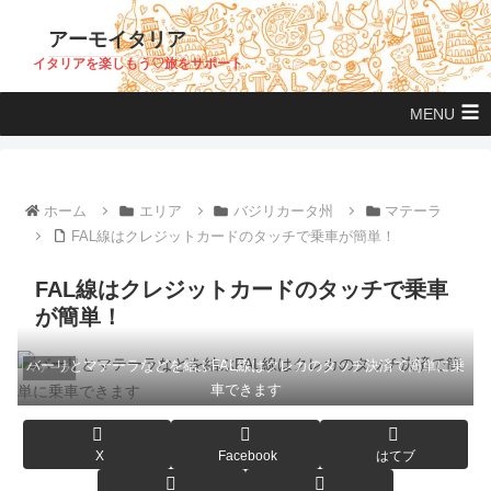
アーモイタリア
イタリアを楽しもう♡旅をサポート
MENU
ホーム
エリア
バジリカータ州
マテーラ
FAL線はクレジットカードのタッチで乗車が簡単！
FAL線はクレジットカードのタッチで乗車
が簡単！
バーリとマテーラなどを結ぶFAL線はクレカのタッチ決済で簡単に乗
マテーラ
車できます
X
Facebook
はてブ