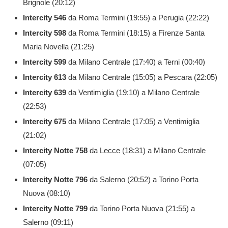
Brignole (20:12)
Intercity
546
da Roma Termini (19:55) a Perugia (22:22)
Intercity
598
da Roma Termini (18:15) a Firenze Santa
Maria Novella (21:25)
Intercity
599
da Milano Centrale (17:40) a Terni (00:40)
Intercity
613
da Milano Centrale (15:05) a Pescara (22:05)
Intercity
639
da Ventimiglia (19:10) a Milano Centrale
(22:53)
Intercity
675
da Milano Centrale (17:05) a Ventimiglia
(21:02)
Intercity Notte
758
da Lecce (18:31) a Milano Centrale
(07:05)
Intercity Notte
796
da Salerno (20:52) a Torino Porta
Nuova (08:10)
Intercity Notte
799
da Torino Porta Nuova (21:55) a
Salerno (09:11)