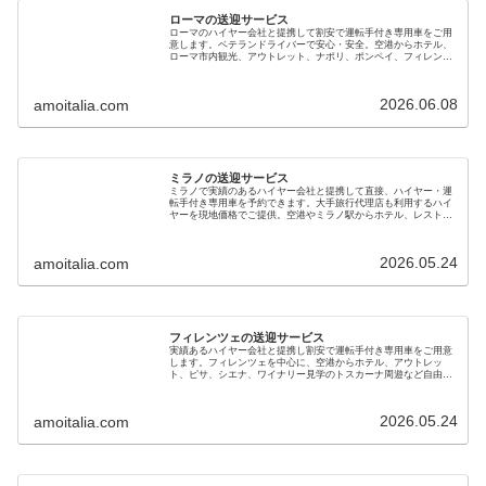
ローマの送迎サービス
ローマのハイヤー会社と提携して割安で運転手付き専用車をご用
意します。ベテランドライバーで安心・安全。空港からホテル、
ローマ市内観光、アウトレット、ナポリ、ポンペイ、フィレンツ
ェ、ベニスへの移動にもご利用ください。電車とタクシーの併用
よりお得です
2026.06.08
amoitalia.com
ミラノの送迎サービス
ミラノで実績のあるハイヤー会社と提携して直接、ハイヤー・運
転手付き専用車を予約できます。大手旅行代理店も利用するハイ
ヤーを現地価格でご提供。空港やミラノ駅からホテル、レストラ
ン、サッカー競技場、オペラ劇場、ベニスやフィレンツェへも利
用できます
2026.05.24
amoitalia.com
フィレンツェの送迎サービス
実績あるハイヤー会社と提携し割安で運転手付き専用車をご用意
します。フィレンツェを中心に、空港からホテル、アウトレッ
ト、ピサ、シエナ、ワイナリー見学のトスカーナ周遊など自由に
行き先を選べます。ベニス、ミラノ、ローマなど長距離移動も可
能です
2026.05.24
amoitalia.com