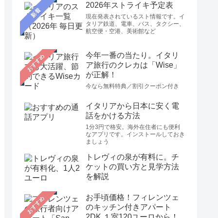
2026年ストライキ予定表
新着
現在発表されているスト情報です。イ
タリア鉄道、電車、バス、タクシー、
航空便・空港、美術館など
今年一番の当たり。イタリ
おすすめ
ア旅行のクレカは「Wise」
が正解！
今なら無料特典／割引クーポン付き
イタリアから日本に安く電
話をかける方法
1分3円で格安。海外在住者にも便利
なアプリです。インストールしておき
ましょう
トレヴィの泉が有料に。チ
ケットの買い方と見学方法
を解説
お手頃価格！フィレンツェ
おすすめ
のキッチン付きアパート
2DK １室120ユーロから！