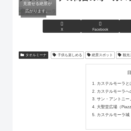
見渡せる絶景が
広がります。
タオルミーナ
X
Facebook
タオルミーナ
子供も楽しめる
絶景スポット
観光
カステルモーラと
カステルモーラへ
サン・アントニーノ広場（
大聖堂広場（Piazza
カステルモーラ城（Cast