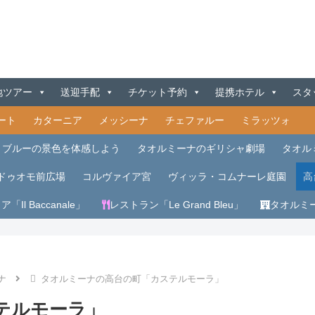
地ツアー
送迎手配
チケット予約
提携ホテル
スタ
ート
カターニア
メッシーナ
チェファルー
ミラッツォ
・ブルーの景色を体感しよう
タオルミーナのギリシャ劇場
タオル
ドゥオモ前広場
コルヴァイア宮
ヴィッラ・コムナーレ庭園
高
Il Baccanale」
レストラン「Le Grand Bleu」
タオルミ
ナ
タオルミーナの高台の町「カステルモーラ」
テルモーラ」