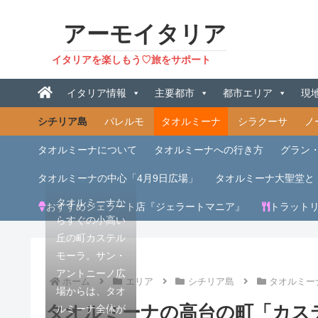
アーモイタリア
イタリアを楽しもう♡旅をサポート
イタリア情報
主要都市
都市エリア
現
シチリア島
パレルモ
タオルミーナ
シラクーサ
ノ
タオルミーナについて
タオルミーナへの行き方
グラン
タオルミーナの中心「4月9日広場」
タオルミーナ大聖堂と
タオルミーナか
おすすめジェラート店『ジェラートマニア』
トラットリア「
らすぐの小高い
丘の町カステル
モーラ。サン・
アントニーノ広
ホーム
エリア
シチリア島
タオルミー
場からは、タオ
タオルミーナの高台の町「カス
ルミーナ全体が