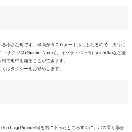
する小さな町です。標高が５００メートルにもなるので、周りに
Giardini Naxos)、イゾラ・ベッラ(Isolabella)など全
余裕で町中を廻ることができます。
しくはタクシーをお勧めします。
Luigi Pirandello)を右に下ったところすぐに、バス乗り場が