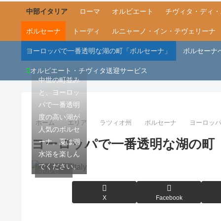
中部イタリア
ローマ
オルビエート
チヴィタ・ディ・
ボルセーナ
トーディ
ルニャーノ・イン・テヴェリーナ
ヨーロッパで一番透明な湖の町「ボルセーナ」
ボルセーナ
オルビエート・チヴィタ送迎サービス
中世の町並み
と、ヨーロッ
パで一番透明
度の高い湖が
ホーム
エリア
ラツィオ州
ボルセーナ
ヨーロッ
人気のボルセ
ヨーロッパで一番透明な湖の町
ーナ。夏は湖
水浴を楽しん
でください。
ボルセーナ
X
Facebook