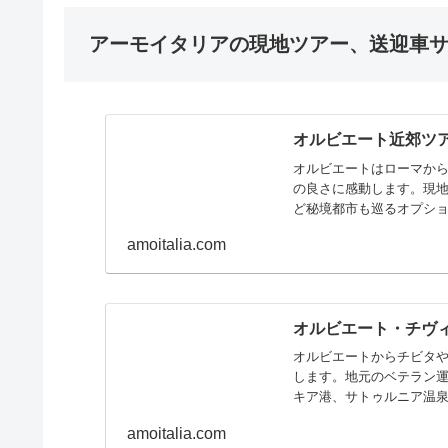
アーモイタリアの現地ツアー、送迎車
オルビエート近郊ツ
オルビエートはローマから
の良さに感動します。現
ど秘境都市も巡るオプシ
amoitalia.com
オルビエート・チヴ
オルビエートからチビタ
します。地元のベテラン
キア港、サトゥルニア温
ます
amoitalia.com