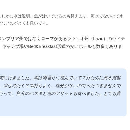
たしかに水は透明、魚が泳いでいるのも見えます。海水でないので水
かないのがとても良いです。
ンブリア州ではなくローマがあるラツィオ州（Lazio）のヴィテ
キャンプ場やBed&Breakfast形式の安いホテルも数多くありま
湖に行きました。湖は噂通りに澄んでいて７月なのに海水浴客
。水は冷たくて気持ちよく、塩分がないのでべたつきませんで
行って、魚介のパスタと魚のフリットも食べました。とても貴