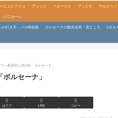
バニョレージョ
アッシジ
ペルージャ
グッビオ
ウルビーノ
パニカーレ
への行き方・バス時刻表
ボルセーナの観光名所・見どころ
ボル
パで一番透明な湖の町「ボルセーナ」
「ボルセーナ」
はてブ
LINE
コピー