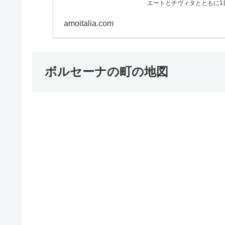
エートとチヴィタとともに
見晴台」にも立ち寄ります
amoitalia.com
ボルセーナの町の地図