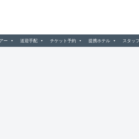
アー
送迎手配
チケット予約
提携ホテル
スタッ