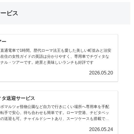
サービス
アー
直通電車で1時間。歴代ローマ法王も愛した美しい町並みと治安
地在住の女性ガイドの英語は分かりやすく、専用車でチヴィタな
ョナル・ツアーです。絶景と美味しいランチも好評です
2026.05.20
ィタ送迎サービス
やボマルツォ怪物公園など自力で行きにくい場所へ専用車を手配
運転手で安心、待ち合わせも簡単です。ローマ空港、チビタベッ
泉の送迎も可。チャイルドシートあり、スーツケースも搭載でき
2026.05.24