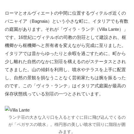
ローマとオルヴィエートの中間に位置するヴィテルボ近くの
バニャイア（Bagnaia）という小さな町に、イタリアでも有数
の庭園があります。それが「ヴィラ・ランテ（Villa Lante）」
です。16世紀にヴィテルボの司教の別荘として建設され、枢
機卿から枢機卿へと所有者を変えながら完成に至りました。
イタリアでは昔からゆったりと余暇を過ごすために、町から
少し離れた自然のなかに別荘を構えるのがステータスとされ
てきました。山の傾斜を利用し、噴水やテラスを上手に配置
し、自然の景観を損なうことなく芸術家たちは腕を振るった
のです。この「ヴィラ・ランテ」はイタリア式庭園が最高の
保存状態残っている別荘の一つとされています。
ランテ荘の大きな入り口を入るとすぐに目に飛び込んでくるの
が「ペガサスの噴水」。楕円形の美しい噴水で回りに階段が囲
みます。