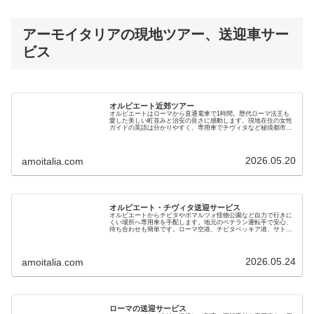
アーモイタリアの現地ツアー、送迎車サー
ビス
オルビエート近郊ツアー
オルビエートはローマから直通電車で1時間。歴代ローマ法王も
愛した美しい町並みと治安の良さに感動します。現地在住の女性
ガイドの英語は分かりやすく、専用車でチヴィタなど秘境都市も
巡るオプショナル・ツアーです。絶景と美味しいランチも好評で
す
2026.05.20
amoitalia.com
オルビエート・チヴィタ送迎サービス
オルビエートからチビタやボマルツォ怪物公園など自力で行きに
くい場所へ専用車を手配します。地元のベテラン運転手で安心、
待ち合わせも簡単です。ローマ空港、チビタベッキア港、サトゥ
ルニア温泉の送迎も可。チャイルドシートあり、スーツケースも
搭載できます
2026.05.24
amoitalia.com
ローマの送迎サービス