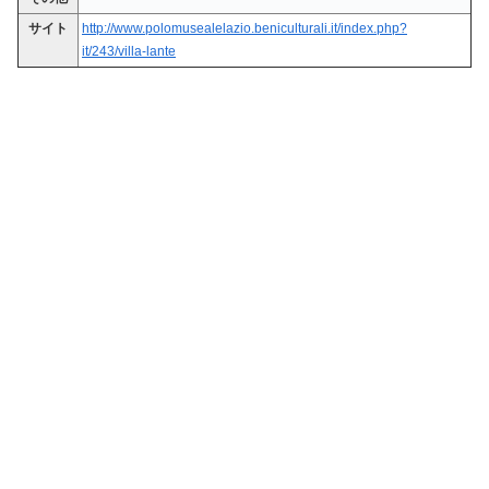
サイト
http://www.polomusealelazio.beniculturali.it/index.php?
it/243/villa-lante