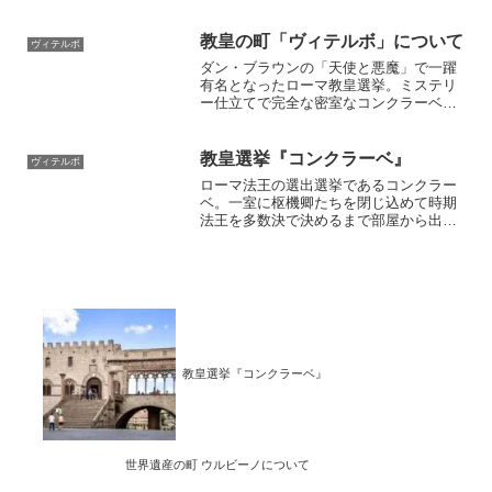
は他の町へのバスターミナルとなってい
て、オルヴィエート、チヴィタ、モンテ
フィアスコーネ、ボルセーナ、ピティリ
教皇の町「ヴィテルボ」について
ヴィテルボ
アーノなどの観光の基点となります。
ダン・ブラウンの「天使と悪魔」で一躍
有名となったローマ教皇選挙。ミステリ
ー仕立てで完全な密室なコンクラーベの
様子はとても興味深いです。ヴィテルボ
にはコンクラーベが行われたロッジャが
あり、向いには教皇の住居があります。
教皇選挙『コンクラーベ』
ヴィテルボ
まさに教皇の町ヴィテルボの観光案内、
ローマ法王の選出選挙であるコンクラー
町の歩き方、名所、レストランを紹介し
ベ。一室に枢機卿たちを閉じ込めて時期
ます
法王を多数決で決めるまで部屋から出さ
ないという、なんとも強引な選挙方法で
す。このコンクラーベが生まれたのが
1268年のヴィテルボです。この町は「教
皇の町」とも呼ばれ当時の面影がたくさ
ん残っています
教皇選挙『コンクラーベ』
世界遺産の町 ウルビーノについて