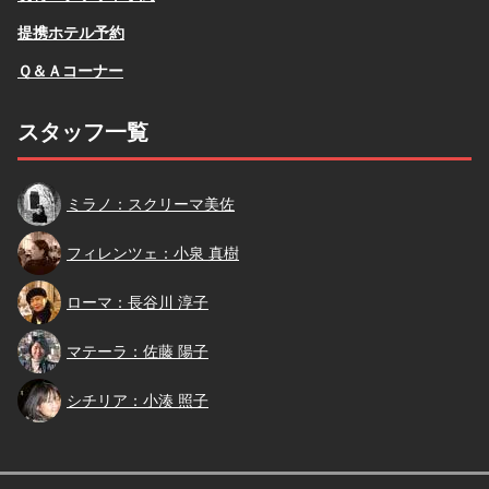
提携ホテル予約
Ｑ＆Ａコーナー
スタッフ一覧
スクリーマ
ミラノ：スクリーマ美佐
小泉
フィレンツェ：小泉 真樹
長谷川
ローマ：長谷川 淳子
佐藤
マテーラ：佐藤 陽子
小湊
シチリア：小湊 照子