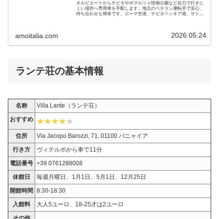
オルビエートからチビタやボマルツォ怪物公園など自力で行きに
くい場所へ専用車を手配します。地元のベテラン運転手で安心、
待ち合わせも簡単です。ローマ空港、チビタベッキア港、サトゥ
ルニア温泉の送迎も可。チャイルドシートあり、スーツケースも
搭載できます
2026.05.24
amoitalia.com
ランテ荘の基本情報
名称
Villa Lante（ランテ荘）
おすすめ
住所
Via Jacopo Barozzi, 71, 01100 バニャイア
行き方
ヴィテルボから車で11分
電話番号
+39 0761288008
休館日
毎週月曜日、1月1日、5月1日、12月25日
開館時間
8:30-18:30
入館料
大人5ユーロ、18-25才は2ユーロ
その他