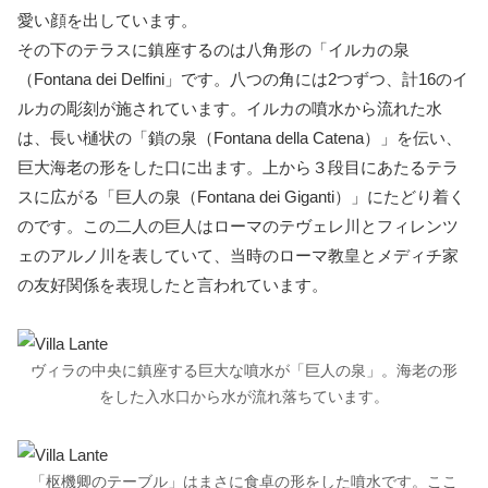
愛い顔を出しています。
その下のテラスに鎮座するのは八角形の「イルカの泉
（Fontana dei Delfini」です。八つの角には2つずつ、計16のイ
ルカの彫刻が施されています。イルカの噴水から流れた水
は、長い樋状の「鎖の泉（Fontana della Catena）」を伝い、
巨大海老の形をした口に出ます。上から３段目にあたるテラ
スに広がる「巨人の泉（Fontana dei Giganti）」にたどり着く
のです。この二人の巨人はローマのテヴェレ川とフィレンツ
ェのアルノ川を表していて、当時のローマ教皇とメディチ家
の友好関係を表現したと言われています。
ヴィラの中央に鎮座する巨大な噴水が「巨人の泉」。海老の形
をした入水口から水が流れ落ちています。
「枢機卿のテーブル」はまさに食卓の形をした噴水です。ここ