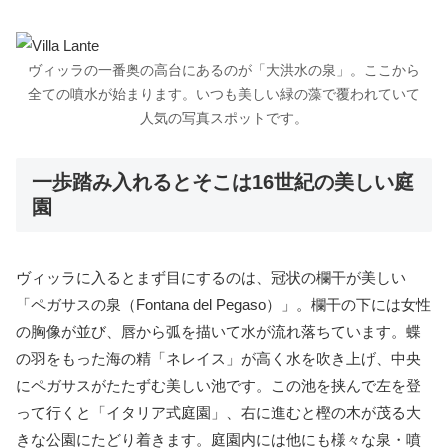
ヴィッラの一番奥の高台にあるのが「大洪水の泉」。ここから
全ての噴水が始まります。いつも美しい緑の藻で覆われていて
人気の写真スポットです。
一歩踏み入れるとそこは16世紀の美しい庭
園
ヴィッラに入るとまず目にするのは、冠状の欄干が美しい
「ペガサスの泉（Fontana del Pegaso）」。欄干の下には女性
の胸像が並び、唇から弧を描いて水が流れ落ちています。蝶
の羽をもった海の精「ネレイス」が高く水を吹き上げ、中央
にペガサスがたたずむ美しい池です。この池を挟んで左を登
って行くと「イタリア式庭園」、右に進むと樫の木が茂る大
きな公園にたどり着きます。庭園内には他にも様々な泉・噴