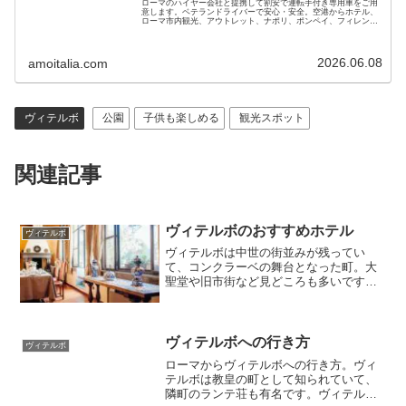
ローマのハイヤー会社と提携して割安で運転手付き専用車をご用
意します。ベテランドライバーで安心・安全。空港からホテル、
ローマ市内観光、アウトレット、ナポリ、ポンペイ、フィレンツ
ェ、ベニスへの移動にもご利用ください。電車とタクシーの併用
よりお得です
2026.06.08
amoitalia.com
ヴィテルボ
公園
子供も楽しめる
観光スポット
関連記事
ヴィテルボのおすすめホテル
ヴィテルボ
ヴィテルボは中世の街並みが残ってい
て、コンクラーベの舞台となった町。大
聖堂や旧市街など見どころも多いです。
近くにはランテ荘、ボマルツォの怪物庭
園、チヴィタ、モンテフィアスコーネな
ど人気の都市や庭園も多いです。一度ゆ
ったり宿泊して中部イタリアの魅力的な
ヴィテルボへの行き方
ヴィテルボ
町を巡るのもお勧めです。
ローマからヴィテルボへの行き方。ヴィ
テルボは教皇の町として知られていて、
隣町のランテ荘も有名です。ヴィテルボ