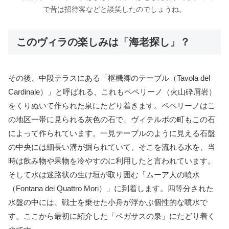
で昔は招待客などと談笑したのでしょうね。
このヴィラの楽しみは「海老探し」？
その後、中段テラスにある「枢機卿のテーブル（Tavola del
Cardinale）」と呼ばれる、これもペペリーノ（火山砕屑岩）
をくりぬいて作られた泉にたどり着きます。ペペリーノはこ
の地区一帯に見られる灰色の石で、ヴィテルボの町もこの石
によって作られています。一見テーブルのように見える石盤
の中央には細長い溝が掘られていて、そこを流れる水を、当
時は飲み物や果物を冷やすのに利用したと言われています。
そして水は迷路状の生け垣が取り囲む「ムーア人の噴水
（Fontana dei Quattro Mori）」に到着します。四等分された
水盤の中には、戦士を乗せた小舟が浮かぶ個性的な噴水で
す。ここから最初に紹介した「ペガサスの泉」にたどり着く