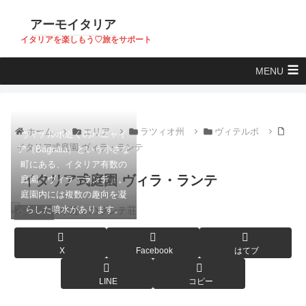
アーモイタリア
イタリアを楽しもう♡旅をサポート
MENU
ホーム
エリア
ラツィオ州
ヴィテルボ
ヴィテルボ近くのバニャイ
イタリア式庭園 ヴィラ・ランテ
ア（Bagnaia）という小さな
町にある、イタリア有数の
イタリア式庭園 ヴィラ・ランテ
庭園「ヴィラ・ランテ」。
庭園内には複数の趣向を凝
らした噴水があります。
ヴィテルボ
X
Facebook
はてブ
LINE
コピー