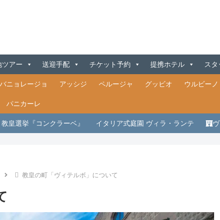
地ツアー
送迎手配
チケット予約
提携ホテル
スタ
バニョレージョ
アッシジ
ペルージャ
グッビオ
ウルビーノ
パニカーレ
教皇選挙『コンクラーベ』
イタリア式庭園 ヴィラ・ランテ
ヴ
教皇の町「ヴィテルボ」について
て