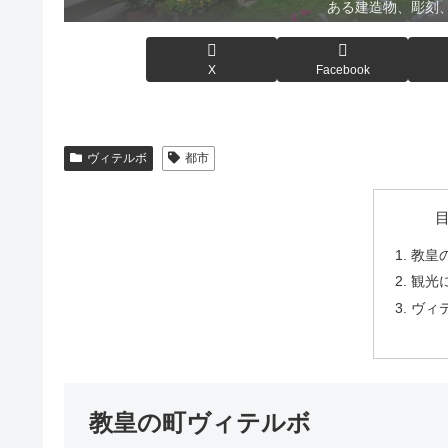
ある建造物、彫刻
X
Facebook
ヴィテルボ
都市
教皇
観光
ヴィ
教皇の町ヴィテルボ