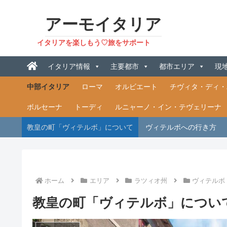
アーモイタリア
イタリアを楽しもう♡旅をサポート
イタリア情報
主要都市
都市エリア
現
中部イタリア
ローマ
オルビエート
チヴィタ・ディ・
ボルセーナ
トーディ
ルニャーノ・イン・テヴェリーナ
教皇の町「ヴィテルボ」について
ヴィテルボへの行き方
ホーム
エリア
ラツィオ州
ヴィテルボ
教皇の町「ヴィテルボ」につい