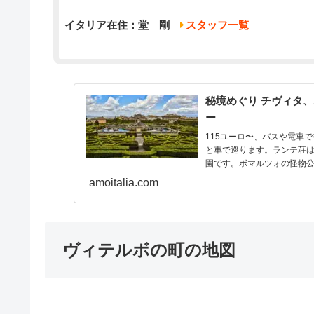
イタリア在住：堂 剛
スタッフ一覧
秘境めぐり チヴィタ
ー
115ユーロ〜、バスや電車
と車で巡ります。ランテ荘
園です。ボマルツォの怪物
amoitalia.com
ヴィテルボの町の地図