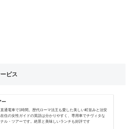
サービス
アー
直通電車で1時間。歴代ローマ法王も愛した美しい町並みと治安
地在住の女性ガイドの英語は分かりやすく、専用車でチヴィタな
ョナル・ツアーです。絶景と美味しいランチも好評です