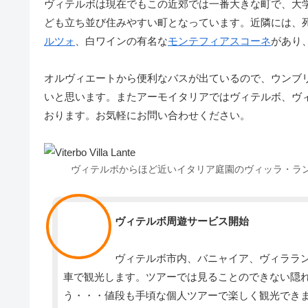
ヴィテルボは現在でもこの近郊では一番大きな町で、大
ども立ち並び住みやすい町となっています。近隣には、
ルツォ
、白ワインの有名な
モンテフィアスコーネ
があり
オルヴィエートから便利なバスが出ているので、ウンブ
いと思います。またアーモイタリアではヴィテルボ、ヴ
おります。お気軽にお問い合わせください。
ヴィテルボからほど近いイタリア庭園のヴィッラ・ラ
スタッフ
ヴィテルボ周遊サービス開始
ヴィテルボ市内、バニャイア、ヴィラランテ（
車で観光します。ツアーでは見ることのできない隠
う・・・値段も手頃な個人ツアーで楽しく観光でき