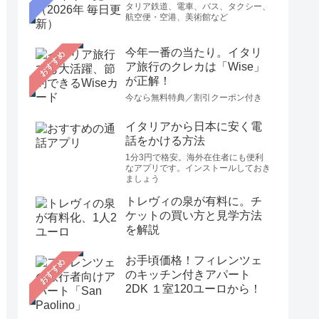
タリア鉄道、電車、バス、タクシー、
航空便・空港、美術館など
今年一番の当たり。イタリ
おすすめ
ア旅行のクレカは「Wise」
が正解！
今なら無料特典／割引クーポン付き
イタリアから日本に安く電
話をかける方法
1分3円で格安。海外在住者にも便利
なアプリです。インストールしておき
ましょう
トレヴィの泉が有料に。チ
ケットの買い方と見学方法
を解説
お手頃価格！フィレンツェ
おすすめ
のキッチン付きアパート
2DK １室120ユーロから！