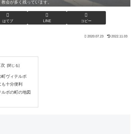
、教会が多く残っています。
はてブ
LINE
コピー
2020.07.23
2022.11.03
目次
の町ヴィテルボ
にも十分便利
テルボの町の地図