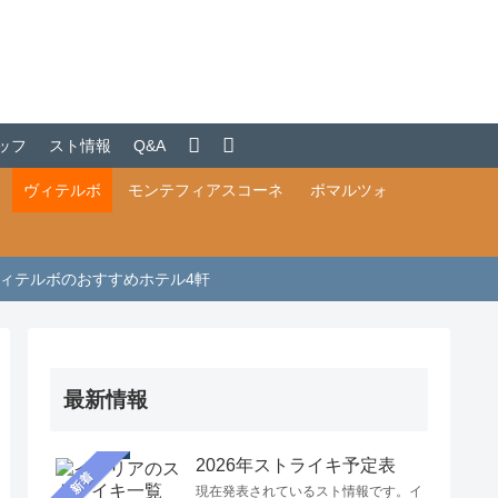
ッフ
スト情報
Q&A
ヴィテルボ
モンテフィアスコーネ
ボマルツォ
ィテルボのおすすめホテル4軒
最新情報
2026年ストライキ予定表
新着
現在発表されているスト情報です。イ