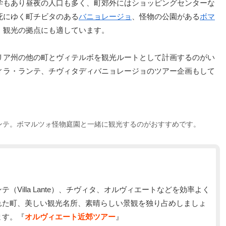
学もあり昼夜の人口も多く、町郊外にはショッピングセンターな
死にゆく町チビタのある
バニョレージョ
、怪物の公園がある
ボマ
、観光の拠点にも適しています。
リア州の他の町とヴィテルボを観光ルートとして計画するのがい
ィラ・ランテ、チヴィタディバニョレージョのツアー企画もして
ンテ。ボマルツォ怪物庭園と一緒に観光するのがおすすめです。
Villa Lante）、チヴィタ、オルヴィエートなどを効率よく
れた町、美しい観光名所、素晴らしい景観を独り占めしましょ
ます。『
オルヴィエート近郊ツアー
』