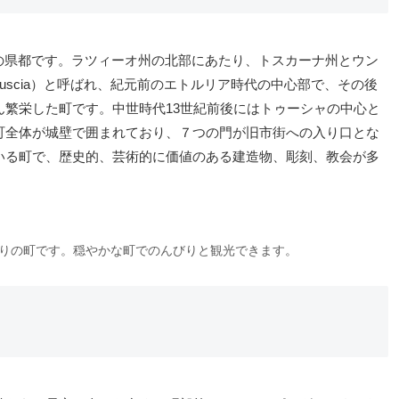
県の県都です。ラツィーオ州の北部にあたり、トスカーナ州とウン
scia）と呼ばれ、紀元前のエトルリア時代の中心部で、その後
繁栄した町です。中世時代13世紀前後にはトゥーシャの中心と
町全体が城壁で囲まれており、７つの門が旧市街への入り口とな
いる町で、歴史的、芸術的に価値のある建造物、彫刻、教会が多
りの町です。穏やかな町でのんびりと観光できます。