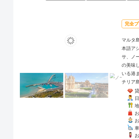
完全プ
マルタ
本語ア
サ、ノ
の美味
いる港
チリア