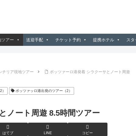
地ツアー
送迎手配
チケット予約
提携ホテル
スタ
シチリア現地ツアー
ポッツァーロ港発着 シラクーサとノート周遊
2）
ポッツァッロ港出発のツアー（2）
ノート周遊 8.5時間ツアー
はてブ
LINE
コピー