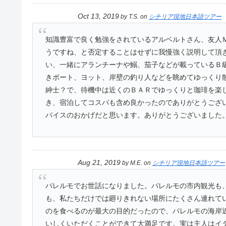
Oct 13, 2019
by
T.S.
on
シチリア現地日本語ツアー
知識豊富で良く勉強をされているアルベルトさん、友人
うですね、と否定することはせずに我慢強く説明して頂
い、一緒にアランチーナや鰯、茄子などが載っているＢ
きボート、ヨット、岸壁の釣り人などを眺めてゆっくり
紳士？で、待機中は近くのＢＡＲでゆっくりと珈琲を楽
き、宿泊してコスパも含め良かったのでありがとうござ
バイスのおかげだと思います。ありがとうございました
Aug 21, 2019
by
M.E.
on
シチリア現地日本語ツアー
パレルモでお世話になりました。パレルモの市内観光も
も、私たちだけでは廻りきれない場所にたくさん連れて
のを食べるのが最大の目的だったので、パレルモの海岸
いしくいただくことができて大満足です。実は主人はイ