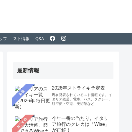
ッフ
スト情報
Q&A
最新情報
2026年ストライキ予定表
新着
現在発表されているスト情報です。イ
タリア鉄道、電車、バス、タクシー、
航空便・空港、美術館など
今年一番の当たり。イタリ
おすすめ
ア旅行のクレカは「Wise」
が正解！