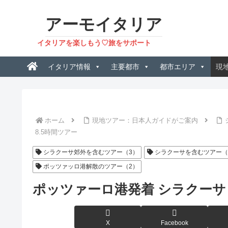
アーモイタリア
イタリアを楽しもう♡旅をサポート
イタリア情報
主要都市
都市エリア
現
ホーム
現地ツアー：日本人ガイドがご案内
8.5時間ツアー
シラクーサ郊外を含むツアー（3）
シラクーサを含むツアー（
ポッツァッロ港解散のツアー（2）
ポッツァーロ港発着 シラクーサと
X
Facebook