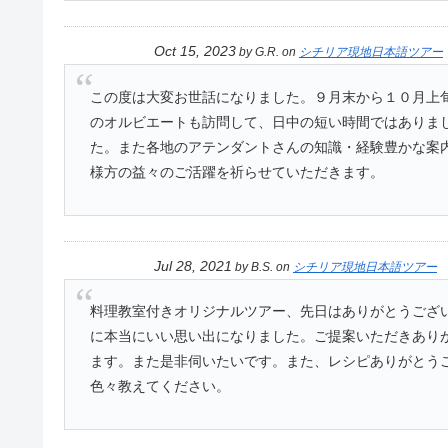
Oct 15, 2023
by
G.R.
on
シチリア現地日本語ツアー
この度は大変お世話になりました。９月末から１０月上
のオルビエートも訪問して、日中の短い時間ではありま
た。また各地のアテンダントさんの知識・経験豊かな案
様方の益々のご活躍を祈らせていただきます。
Jul 28, 2021
by
B.S.
on
シチリア現地日本語ツアー
料理教室付きオリジナルツアー、先日はありがとうござ
に本当にいい思い出になりました。ご提案いただきあり
ます。また是非伺いたいです。また、レシピありがとう
色々教えてください。