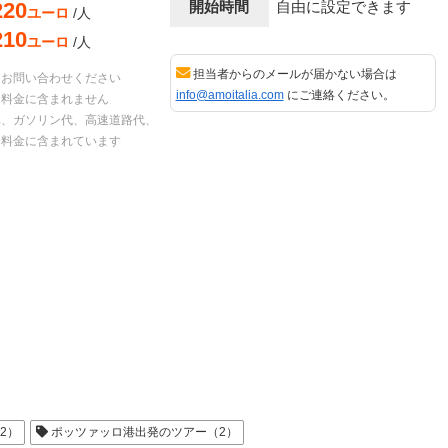
220
開始時間
自由に設定できます
ユーロ
/人
210
ユーロ
/人
担当者からのメールが届かない場合は
はお問い合わせください
info@amoitalia.com
にご連絡ください。
ー料金に含まれません
車、ガソリン代、高速道路代、
ー料金に含まれています
2）
ポッツァッロ港出発のツアー（2）