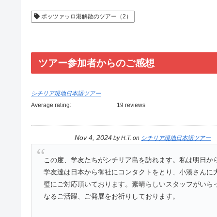
ポッツァッロ港解散のツアー（2）
ツアー参加者からのご感想
シチリア現地日本語ツアー
Average rating:
19 reviews
Nov 4, 2024
by
H.T.
on
シチリア現地日本語ツアー
この度、学友たちがシチリア島を訪れます。私は明日か
学友達は日本から御社にコンタクトをとり、小湊さんに
璧にご対応頂いております。素晴らしいスタッフがいら
なるご活躍、ご発展をお祈りしております。