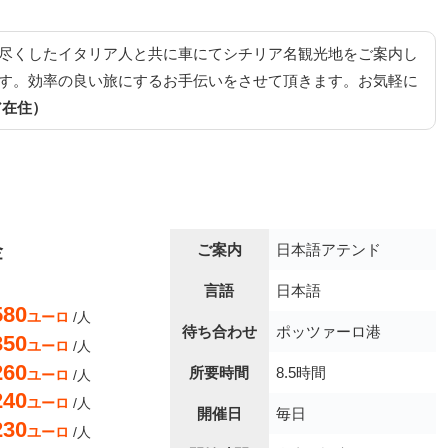
尽くしたイタリア人と共に車にてシチリア名観光地をご案内し
す。効率の良い旅にするお手伝いをさせて頂きます。お気軽に
ア在住）
金
ご案内
日本語アテンド
言語
日本語
580
ユーロ
/人
待ち合わせ
ポッツァーロ港
350
ユーロ
/人
260
所要時間
8.5時間
ユーロ
/人
240
ユーロ
/人
開催日
毎日
230
ユーロ
/人