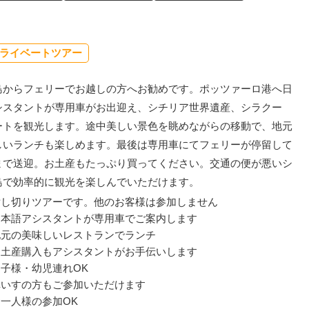
ライベートツアー
島からフェリーでお越しの方へお勧めです。ポッツァーロ港へ日
シスタントが専用車がお出迎え、シチリア世界遺産、シラクー
ートを観光します。途中美しい景色を眺めながらの移動で、地元
しいランチも楽しめます。最後は専用車にてフェリーが停留して
まで送迎。お土産もたっぷり買ってください。交通の便が悪いシ
島で効率的に観光を楽しんでいただけます。
貸し切りツアーです。他のお客様は参加しません
日本語アシスタントが専用車でご案内します
地元の美味しいレストランでランチ
お土産購入もアシスタントがお手伝いします
お子様・幼児連れOK
車いすの方もご参加いただけます
お一人様の参加OK