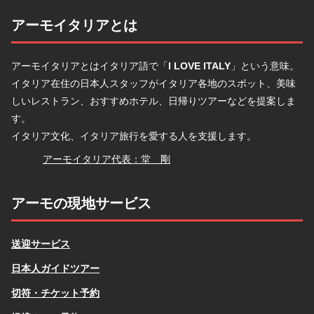
アーモイタリアとは
アーモイタリアとはイタリア語で「
I LOVE ITALY
」という意味。
イタリア在住の日本人スタッフがイタリア各地のスポット、美味
しいレストラン、おすすめホテル、日帰りツアーなどを提案しま
す。
イタリア文化、イタリア旅行を愛する人を支援します。
堂
アーモイタリア代表：堂 剛
アーモの現地サービス
送迎サービス
日本人ガイドツアー
切符・チケット予約