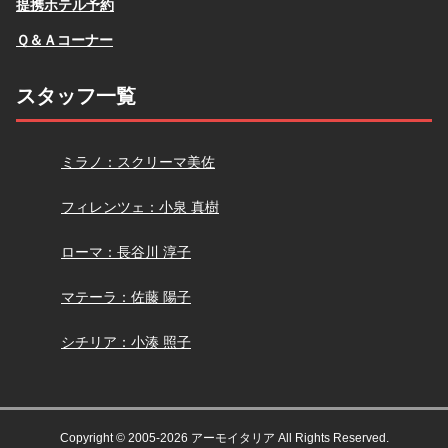
提携ホテル予約
Ｑ＆Ａコーナー
スタッフ一覧
スクリーマ
ミラノ：スクリーマ美佐
小泉
フィレンツェ：小泉 真樹
長谷川
ローマ：長谷川 淳子
佐藤
マテーラ：佐藤 陽子
小湊
シチリア：小湊 照子
Copyright © 2005-2026 アーモイタリア All Rights Reserved.