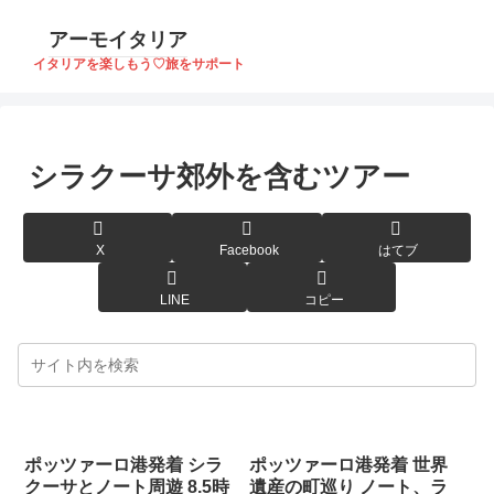
アーモイタリア
イタリアを楽しもう♡旅をサポート
シラクーサ郊外を含むツアー
X
Facebook
はてブ
LINE
コピー
ポッツァーロ港発着 シラ
ポッツァーロ港発着 世界
クーサとノート周遊 8.5時
遺産の町巡り ノート、ラ