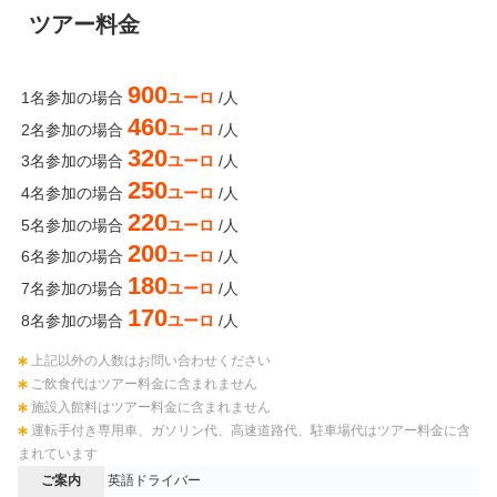
ツアー料金
900
1名参加の場合
ユーロ
/人
460
2名参加の場合
ユーロ
/人
320
3名参加の場合
ユーロ
/人
250
4名参加の場合
ユーロ
/人
220
5名参加の場合
ユーロ
/人
200
6名参加の場合
ユーロ
/人
180
7名参加の場合
ユーロ
/人
170
8名参加の場合
ユーロ
/人
上記以外の人数はお問い合わせください
ご飲食代はツアー料金に含まれません
施設入館料はツアー料金に含まれません
運転手付き専用車、ガソリン代、高速道路代、駐車場代はツアー料金に含
まれています
ご案内
英語ドライバー