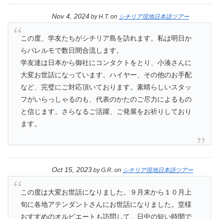
Nov 4, 2024
by
H.T.
on
シチリア現地日本語ツアー
この度、学友たちがシチリア島を訪れます。私は明日か
らパレルモで数日間合流します。
学友達は日本から御社にコンタクトをとり、小湊さんに
大変お世話になっています。ハイヤー、その他のお手配
など、完璧にご対応頂いております。素晴らしいスタッ
フがいらっしゃるのも、代表のかたのご尽力によるもの
と信じます。さらなるご活躍、ご発展をお祈りしており
ます。
Oct 15, 2023
by
G.R.
on
シチリア現地日本語ツアー
この度は大変お世話になりました。９月末から１０月上
旬に各地アテンダントさんにお世話になりました。堂様
おすすめのオルビエートも訪問して、日中の短い時間で