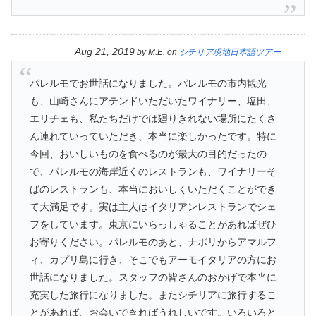
Aug 21, 2019
by
M.E.
on
シチリア現地日本語ツアー
パレルモでお世話になりました。パレルモの市内観光
も、山崎さんにアテンドいただいたワイナリー、塩田、
エリチェも、私たちだけでは廻りきれない場所にたくさ
ん連れていっていただき、本当に楽しかったです。特に
今回、おいしいものを食べるのが最大の目的だったの
で、パレルモの海岸近くのレストランも、ワイナリーそ
ばのレストランも、本当においしくいただくことができ
て大満足です。実は主人はイタリアンレストランでシェ
フをしています。東京にいらっしゃることがあればぜひ
お寄りください。パレルモのあと、ナポリからアマルフ
ィ、カプリ島に行き、そこでもアーモイタリアの方にお
世話になりました。スタッフの皆さんのおかげで本当に
充実した旅行になりました。またシチリアに旅行するこ
とがあれば、お会いできればうれしいです。いろいろと