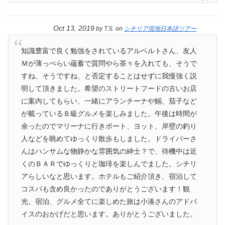
Oct 13, 2019
by
T.S.
on
シチリア現地日本語ツアー
知識豊富で良く勉強をされているアルベルトさん、友人
Ｍが薄っぺらい蘊蓄で質問やら茶々を入れても、そうで
すね、そうですね、と否定することはせずに我慢強く説
明して頂きました。希望のストリートフードの古いお店
に案内してもらい、一緒にアランチーナや鰯、茄子など
が載っているＢ級グルメを楽しみました。午後は時間が
余ったのでマリーナに行きボート、ヨット、岸壁の釣り
人などを眺めてゆっくり散歩もしました。ドライバーさ
んはハンサムな物静かな雰囲気の紳士？で、待機中は近
くのＢＡＲでゆっくりと珈琲を楽しんでました。シチリ
アらしいなと思います。ホテルもご紹介頂き、宿泊して
コスパも含め良かったのでありがとうございます！観
光、宿泊、グルメ全てに楽しめた旅は小湊さんのアドバ
イスのおかげだと思います。ありがとうございました。