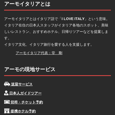
アーモイタリアとは
アーモイタリアとはイタリア語で「
I LOVE ITALY
」という意味。
イタリア在住の日本人スタッフがイタリア各地のスポット、美味
しいレストラン、おすすめホテル、日帰りツアーなどを提案しま
す。
イタリア文化、イタリア旅行を愛する人を支援します。
堂
アーモイタリア代表：堂 剛
アーモの現地サービス
送迎サービス
日本人ガイドツアー
切符・チケット予約
提携ホテル予約