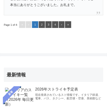
本当にありがとうございました。お礼まで。
«
‹
1
2
3
4
›
»
Page 1 of 4:
最新情報
2026年ストライキ予定表
新着
現在発表されているスト情報です。イタリア鉄道、
電車、バス、タクシー、航空便・空港、美術館など