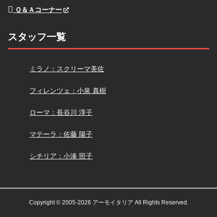
Ｑ＆Ａコーナー
スタッフ一覧
スクリーマ
ミラノ：スクリーマ美佐
小泉
フィレンツェ：小泉 真樹
長谷川
ローマ：長谷川 淳子
佐藤
マテーラ：佐藤 陽子
小湊
シチリア：小湊 照子
Copyright © 2005-2026 アーモイタリア All Rights Reserved.