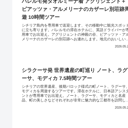
パレルモ発タオルミーナ着 アグリジェント＋
ピアッツァ・アルメリーナのカザーレ別荘跡
遊 10時間ツアー
シチリア島内を専用車で送迎します、その移動中に観光スポッ
に立ち寄ります。パレルモの滞在ホテルに、英語ドライバーが
用車でお出迎え。アグリジェントの神殿の谷、ピアッツァ・ア
メリーナのカザーレの別荘跡へお連れします。地元のおいしい
ストランでランチも楽しんでください。最後は専用車にてタオ
2026.05.
ミーナのホテルにお送り。もちろんスーツケースの搭載可。シ
リア島を専用車で移動と観光を兼ねた便利＆充実のツアーです
シラクーサ発 世界遺産の町巡り ノート、ラグ
ーサ、モディカ 7.5時間ツアー
シチリアの世界遺産、後期バロック様式の町ノート、ラグーサ
モディカを周遊するツアーです。滞在ホテルに、日本語アシス
ントが専用車でお出迎え。ノート、ラグーサ、モディカと名産
品、町の美しさなどそれぞれが非常に魅力的な三都市を訪問し
す。地元のおいしいレストラン・ランチも大満足。最後は専用
2026.05.
にて、滞在ホテルにお送りいたします。交通の便が悪いシチリ
島で効率的に魅力の町を満喫して頂けます。