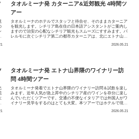
ツ
タオルミーナ発 カターニア&近郊観光 4時間ツ
アー
現
タオルミーナのホテルでスタッフと待合せ、そのままカターニア
の
を観光します。シチリア島在住の日本語アシスタントがご案内し
ン
ますので治安の心配なシチリア観光もスムーズにすすみます。パ
ラ
レルモに次ぐシチリア第二の都市カターニアは、北にエトナ山、
タ
イオニア海に面して自然と歴史が残っています。カターニアの中
21
2026.05.21
心街だけでなく、活気ある市場見学や車なしでは行けない郊外の
美しい風景も堪能ください。
ツ
タオルミーナ発 エトナ山界隈のワイナリー訪
問 4時間ツアー
光
タオルミーナ発着でエトナ山界隈のワイナリー訪問＆試飲を楽し
認
みます。近年人気が急上昇中のシチリア産のワインを存分に楽し
大
んでいただくツアーです。交通の不便なイタリアでは外国人がワ
だ
イナリー見学をするのはとても大変。本ツアーではホテルで現地
た
の日本語アシスタントが車でピックアップ、そのままワイナリー
21
2026.05.21
く
の醸造施設や葡萄畑を見学します。