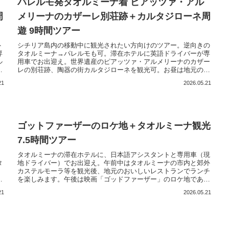
パレルモ発タオルミーナ着 ピアッツァ・アル
周
メリーナのカザーレ別荘跡＋カルタジローネ周
遊 9時間ツアー
ト
シチリア島内の移動中に観光されたい方向けのツアー。逆向きの
専
タオルミーナ→パレルモも可。滞在ホテルに英語ドライバーが専
ル
用車でお出迎え。世界遺産のピアッツァ・アルメリーナのカザー
レ
レの別荘跡、陶器の街カルタジローネを観光可。お昼は地元のお
ル
いしいレストランでランチ。最後は専用車でタオルミーナのホテ
21
2026.05.21
チ
ルにお送り。もちろんスーツケースの搭載可。シチリア島を専用
。
車で移動と観光を兼ねた便利で充実のツアーです。
ゴットファーザーのロケ地＋タオルミーナ観光
7.5時間ツアー
、
タオルミーナの滞在ホテルに、日本語アシスタントと専用車（現
タ
地ドライバー）でお出迎え。午前中はタオルミーナの市内と郊外
カステルモーラ等を観光後、地元のおいしいレストランでランチ
ま
を楽しみます。午後は映画「ゴッドファーザー」のロケ地である
車
サヴォカ、スキアーヴィ城を見学します。最後は専用車にて、タ
21
2026.05.21
ア
オルミーナの滞在ホテルにお送りして解散します。アシスタント
付きで快適なタオルミーナを満喫してください。