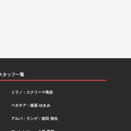
スタッフ一覧
スクリーマ
ミラノ：スクリーマ美佐
柴原
ベネチア：柴原 ゆきみ
アルバ
アルバ・ランゲ：前田 弥生