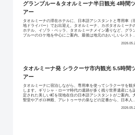
グランブルー＆タオルミーナ半日観光 4時間
アー
タオルミーナの滞在ホテルに、日本語アシスタントと専用車（
地ドライバー）でお出迎え。タオルミーナ、カポタオルミーナ
ホテル、イゾラ・ベッラ、タオルミーナメイン通りなど、グラ
ブルーのロケ地を中心にご案内。最後は地元のおいしいレスト
ンにご案内してオーダーもお手伝いします。美しくて美味しい
2026.05.
オルミーナをご案内します。カメラを忘れずに！
タオルミーナ発 シラクーサ市内観光 5.5時間
アー
タオルミーナに宿泊しながら、専用車を使ってシラクーサを観
します。ギリシャ・ローマ時代の遺跡が多く残り世界遺産にも
定された美しい町を現地在住の日本語アシスタントがご案内。
聖堂やアポロ神殿、アレトゥーサの泉などの定番から、日本人
けでは心配な地元市場も散策します。初めてシチリアに来られ
2026.05.
方にも安心。ぜひ美しくて美味しいシラクーサの町を満喫して
ださい。