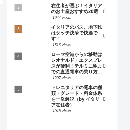
在住者が選ぶ！イタリア
のお土産おすすめ20選
1944 views
イタリアのバス、地下鉄
はタッチ決済で快適で
す！
1516 views
ローマ空港からの移動は
レオナルド・エクスプレ
スが便利！テルミニ駅ま
での直通電車の乗り方・
料金・時刻表 by 現地ガ
1207 views
イド
トレニタリアの電車の種
類・グレード・料金体系
を一挙解説（by イタリ
ア在住者）
1018 views