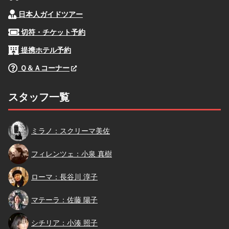
日本人ガイドツアー
切符・チケット予約
提携ホテル予約
Ｑ＆Ａコーナー
スタッフ一覧
スクリーマ
ミラノ：スクリーマ美佐
小泉
フィレンツェ：小泉 真樹
長谷川
ローマ：長谷川 淳子
佐藤
マテーラ：佐藤 陽子
小湊
シチリア：小湊 照子