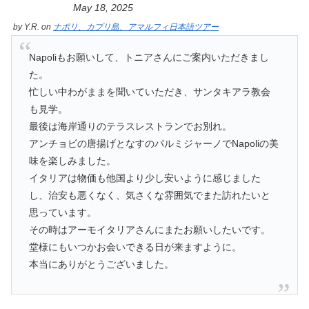
May 18, 2025
by
Y.R.
on
ナポリ、カプリ島、アマルフィ日本語ツアー
Napoliもお願いして、トニアさんにご案内いただきまし
た。
忙しい中わがままを聞いていただき、サンタキアラ教会
も見学。
最後は海岸通りのテラスレストランでお別れ。
アンチョビの唐揚げとなすのパルミジャーノでNapoliの美
味を楽しみました。
イタリアは物価も他国より少し安いように感じました
し、治安も悪くなく、気さくな雰囲気でまた訪れたいと
思っています。
その時はアーモイタリアさんにまたお願いしたいです。
堂様にもいつかお会いできる日が来ますように。
本当にありがとうございました。