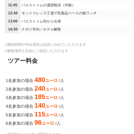
11:45
パエストゥムの遺跡観光（外観）
12:30
モッツァレッラ工場で乳製品ベースの軽ランチ
13:00
パエストゥム街から出発
14:30
ナポリ市内／ホテル解散
開始時間や待合場所は自由に決めていただけます
解散場所も自由にご指定いただけます
ツアー料金
480
1名参加の場合
ユーロ
/人
240
2名参加の場合
ユーロ
/人
185
3名参加の場合
ユーロ
/人
140
4名参加の場合
ユーロ
/人
115
5名参加の場合
ユーロ
/人
96
6名参加の場合
ユーロ
/人