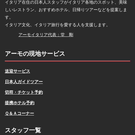
イタリア在住の日本人スタッフがイタリア各地のスポット、美味
しいレストラン、おすすめホテル、日帰りツアーなどを提案しま
す。
イタリア文化、イタリア旅行を愛する人を支援します。
堂
アーモイタリア代表：堂 剛
アーモの現地サービス
送迎サービス
日本人ガイドツアー
切符・チケット予約
提携ホテル予約
Ｑ＆Ａコーナー
スタッフ一覧