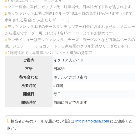
7名様以上もツアー開催できます
ツアー料金に車代、ガソリン代、駐車場代、日本語ガイド料が含まれます
モッツァレッラ工場は別途1グループ40ユーロの見学料かかります（4名で
参加される場合は1人あたり10ユーロ）
モッツァレッラ工場のチーズランチはツアー料金に含まれません。メニュー
から選んでオーダー可（およそ1名15ユーロ、とてもお勧めです）
ランチメニューはモッツァレッラ、チーズ、ヨーグルトなど乳製品ベースの
他、ジェラート、チョコレート、自家農園のグリル野菜やサラダなど有り。
2時間追加で世界遺産のパエストゥム遺跡の見学可
ご案内
イタリア人ガイド
言語
日本語
待ち合わせ
ホテル／ナポリ市内
所要時間
5時間
開催日
毎日
開始時間
自由に設定できます
担当者からのメールが届かない場合は
info@amoitalia.com
にご連絡くだ
さい。