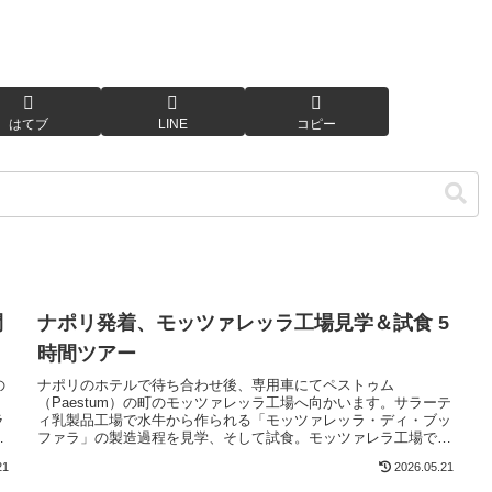
はてブ
LINE
コピー
間
ナポリ発着、モッツァレッラ工場見学＆試食 5
時間ツアー
の
ナポリのホテルで待ち合わせ後、専用車にてペストゥム
（Paestum）の町のモッツァレッラ工場へ向かいます。サラーテ
ラ
ィ乳製品工場で水牛から作られる「モッツァレッラ・ディ・ブッ
ア
ファラ」の製造過程を見学、そして試食。モッツァレラ工場では
乳製品ベースの軽いランチも楽しめます。また時間追加で世界遺
21
2026.05.21
好
産のペストゥム遺跡寺院も訪問可能です。