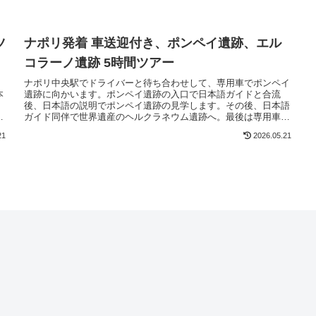
ツ
ナポリ発着 車送迎付き、ポンペイ遺跡、エル
コラーノ遺跡 5時間ツアー
、
ナポリ中央駅でドライバーと待ち合わせして、専用車でポンペイ
本
遺跡に向かいます。ポンペイ遺跡の入口で日本語ガイドと合流
。
後、日本語の説明でポンペイ遺跡の見学します。その後、日本語
を
ガイド同伴で世界遺産のヘルクラネウム遺跡へ。最後は専用車で
ナポリに戻って解散します。
21
2026.05.21