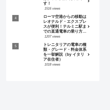
す！
1516 views
ローマ空港からの移動は
レオナルド・エクスプレ
スが便利！テルミニ駅ま
での直通電車の乗り方・
料金・時刻表 by 現地ガ
1207 views
イド
トレニタリアの電車の種
類・グレード・料金体系
を一挙解説（by イタリ
ア在住者）
1018 views