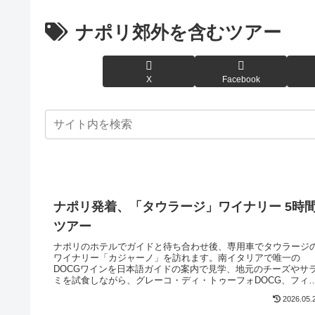
ナポリ郊外を含むツアー
X
Facebook
ナポリ発着、「タウラージ」ワイナリー 5時
ツアー
ナポリのホテルでガイドと待ち合わせ後、専用車でタウラージ
ワイナリー「カジャーノ」を訪れます。南イタリアで唯一の
DOCGワインを日本語ガイドの案内で見学、地元のチーズやサ
ミを試食しながら、グレーコ・ディ・トゥーフォDOCG、フィ
ーノ・ディ・アヴェリーノDOCG、タウラージDOCGの3種ワイ
2026.05.
ンが試飲できます。近郊アグリツーリズモの郷土料理ランチも
評です。