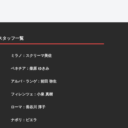
スタッフ一覧
スクリーマ
ミラノ：スクリーマ美佐
柴原
ベネチア：柴原 ゆきみ
アルバ
アルバ・ランゲ：前田 弥生
小泉
フィレンツェ：小泉 真樹
長谷川
ローマ：長谷川 淳子
ピエラ
ナポリ：ピエラ