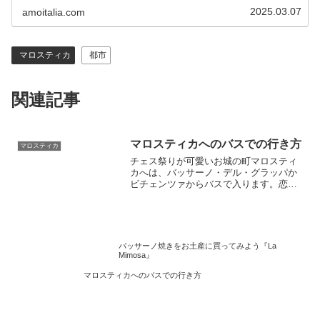
2025.03.07
amoitalia.com
マロスティカ
都市
関連記事
マロスティカへのバスでの行き方
マロスティカ
チェス祭りが可愛いお城の町マロスティ
カへは、バッサーノ・デル・グラッパか
ビチェンツァからバスで入ります。恋人
へのプロポーズで始まった楽しいチェス
の物語を肌を感じに足をのばしてイタリ
ア観光を堪能しましょう
バッサーノ焼きをお土産に買ってみよう『La
Mimosa』
マロスティカへのバスでの行き方