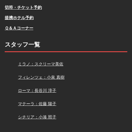
切符・チケット予約
提携ホテル予約
Ｑ＆Ａコーナー
スタッフ一覧
スクリーマ
ミラノ：スクリーマ美佐
小泉
フィレンツェ：小泉 真樹
長谷川
ローマ：長谷川 淳子
佐藤
マテーラ：佐藤 陽子
小湊
シチリア：小湊 照子