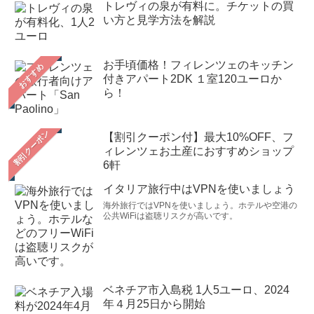
トレヴィの泉が有料に。チケットの買
い方と見学方法を解説
お手頃価格！フィレンツェのキッチン
おすすめ
付きアパート2DK １室120ユーロか
ら！
【割引クーポン付】最大10%OFF、フ
ィレンツェお土産におすすめショップ
6軒
イタリア旅行中はVPNを使いましょう
海外旅行ではVPNを使いましょう。ホテルや空港の
公共WiFiは盗聴リスクが高いです。
ベネチア市入島税 1人5ユーロ、2024
年４月25日から開始