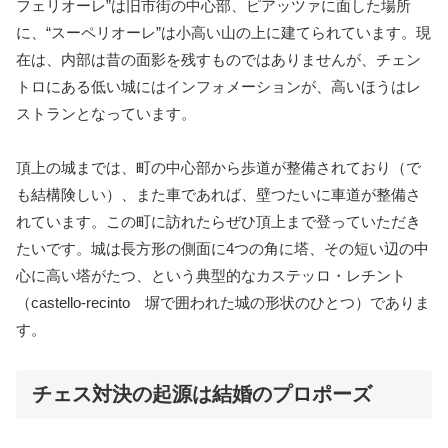
フェリオーレ”は旧市街の中心部、ピアッツァに面した場所
に、“スーペリオーレ”は小高い山の上に建てられています。現
在は、内部は昔の面影を残すものではありませんが、チェン
トロにある低い城にはインフォメーションが、高いほうはレ
ストランとなっています。
頂上の城までは、町の中心部から歩道が整備されており（で
も結構険しい）、また車であれば、壁つたいに車道が整備さ
れています。この町に訪れたらぜひ頂上まで登っていただき
たいです。城は長方形の側面に4つの角に塔、その短い辺の中
心に高い塔がたつ、という典型的なカステッロ・レチント
（castello-recinto 塀で囲われた城の形状のひとつ）でありま
す。
チェス対決の起源は結婚のプロポーズ