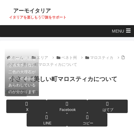
アーモイタリア
イタリアを楽しもう♡旅をサポート
MENU
ホーム
エリア
ベネト州
マロスティカ
町の中心の広場
小さくて美しい町マロスティカについて
とカステッロ。
二色の大理石が
小さくて美しい町マロスティカについて
チェスの碁盤を
あらわしている
のが分かります
マロスティカ
X
Facebook
はてブ
LINE
コピー