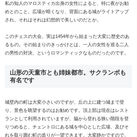
私の知人のマロスティカ出身の女性によると、特に夜がお勧
めとのこと。広場が暗くなり、背面にある城がライトアップ
され、それはそれは幻想的で美しいのだとか。
このチェスの大会、実は1454年から始まった大変に歴史のあ
るもの。その始まりのきっかけとは、一人の女性を巡る二人
の男性の対決、というロマンティックなものだったのです。
山形の天童市とも姉妹都市。サクランボも
有名です
城壁内の町は大変小さいのですが、丘の上に建つ城まで登
り、景色を眺望するのはお勧めです。頂上部は現在はレスト
ランとして利用されていますが、脇から登れる狭い階段を登
りつめると、チェントロにある城を中心とした広場、及びそ
れを取り囲む町の造りが一望できます。大変静かですので、