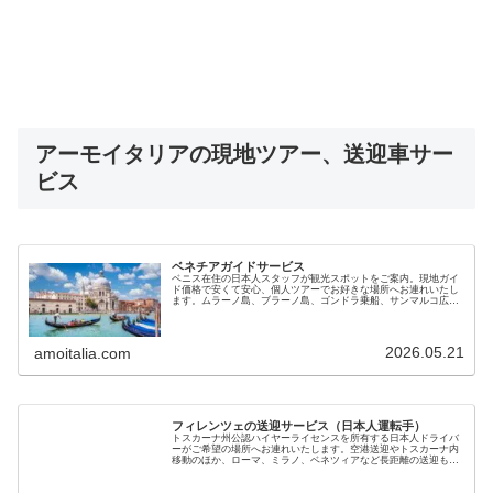
アーモイタリアの現地ツアー、送迎車サー
ビス
ベネチアガイドサービス
ベニス在住の日本人スタッフが観光スポットをご案内。現地ガイ
ド価格で安くて安心、個人ツアーでお好きな場所へお連れいたし
ます。ムラーノ島、ブラーノ島、ゴンドラ乗船、サンマルコ広
場、リアルト橋、朝市、バーカロ酒場の同伴など効率よく観光で
きます
2026.05.21
amoitalia.com
フィレンツェの送迎サービス（日本人運転手）
トスカーナ州公認ハイヤーライセンスを所有する日本人ドライバ
ーがご希望の場所へお連れいたします。空港送迎やトスカーナ内
移動のほか、ローマ、ミラノ、ベネツィアなど長距離の送迎も可
能です。黒塗りベンツで7名までご利用いただけます。料金も手
頃で安心です