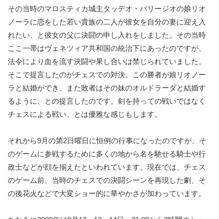
その当時のマロスティカ城主タッデオ・パリージオの娘リオ
ノーラに恋をした若い貴族の二人が彼女を自分の妻に迎え入
れたい、と彼女の父に決闘の申し入れをしました。その当時
ここ一帯はヴェネツィア共和国の統治下にあったのですが、
法令により血を流す決闘や果し合いは禁じられていました。
そこで提言したのがチェスでの対決。この勝者が娘リオノー
ラと結婚ができ、また敗者はその妹のオルドラーダと結婚す
るように、との提言したのです。剣を持っての戦いではなく
チェスによる戦い、とは優雅な感じもします。
それから9月の第2日曜日に恒例の行事になったのですが、そ
のゲームに参戦するために多くの地から名を馳せる騎士や行
政士などが顔を揃えたといわれています。現在では、チェス
のゲーム前、当時のチェスでの決闘シーンを再現した劇、そ
の後花火などで大変ショー的に華やかさが加わっています。