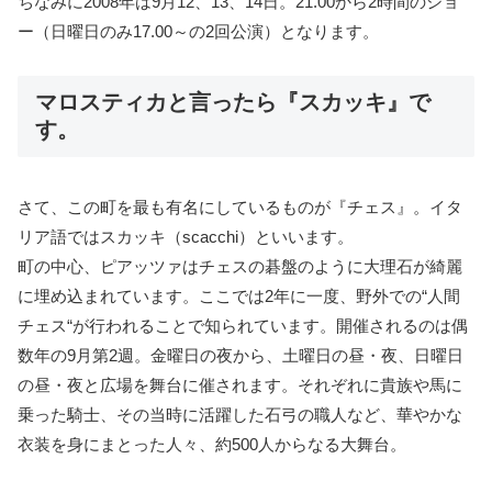
ちなみに2008年は9月12、13、14日。21.00から2時間のショ
ー（日曜日のみ17.00～の2回公演）となります。
マロスティカと言ったら『スカッキ』で
す。
さて、この町を最も有名にしているものが『チェス』。イタ
リア語ではスカッキ（scacchi）といいます。
町の中心、ピアッツァはチェスの碁盤のように大理石が綺麗
に埋め込まれています。ここでは2年に一度、野外での“人間
チェス“が行われることで知られています。開催されるのは偶
数年の9月第2週。金曜日の夜から、土曜日の昼・夜、日曜日
の昼・夜と広場を舞台に催されます。それぞれに貴族や馬に
乗った騎士、その当時に活躍した石弓の職人など、華やかな
衣装を身にまとった人々、約500人からなる大舞台。