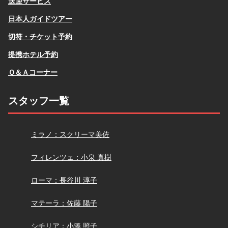
送迎サービス
日本人ガイドツアー
切符・チケット予約
提携ホテル予約
Ｑ＆Ａコーナー
スタッフ一覧
スクリーマ
ミラノ：スクリーマ美佐
小泉
フィレンツェ：小泉 真樹
長谷川
ローマ：長谷川 淳子
佐藤
マテーラ：佐藤 陽子
小湊
シチリア：小湊 照子