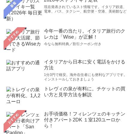
新着
現在発表されているスト情報です。イタリア鉄道、
電車、バス、タクシー、航空便・空港、美術館など
今年一番の当たり。イタリア旅行のク
おすすめ
レカは「Wise」が正解！
今なら無料特典／割引クーポン付き
イタリアから日本に安く電話をかける
方法
1分3円で格安。海外在住者にも便利なアプリです。
インストールしておきましょう
トレヴィの泉が有料に。チケットの買
い方と見学方法を解説
お手頃価格！フィレンツェのキッチン
おすすめ
付きアパート2DK １室120ユーロか
ら！