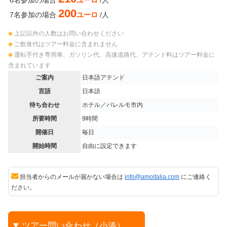
6名参加の場合
ユーロ
/人
200
7名参加の場合
ユーロ
/人
上記以外の人数はお問い合わせください
ご飲食代はツアー料金に含まれません
運転手付き専用車、ガソリン代、高速道路代、アテンド料はツアー料金に
含まれています
ご案内
日本語アテンド
言語
日本語
待ち合わせ
ホテル／パレルモ市内
所要時間
9時間
開催日
毎日
開始時間
自由に設定できます
担当者からのメールが届かない場合は
info@amoitalia.com
にご連絡く
ださい。
ツアー問い合わせ（小湊）