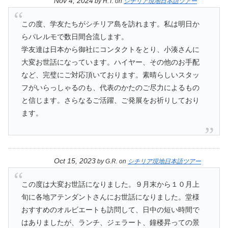
Nov 4, 2024
by
H.T.
on
シチリア現地日本語ツアー
この度、学友たちがシチリア島を訪れます。私は明日か
らパレルモで数日間合流します。
学友達は日本から御社にコンタクトをとり、小湊さんに
大変お世話になっています。ハイヤー、その他のお手配
など、完璧にご対応頂いております。素晴らしいスタッ
フがいらっしゃるのも、代表のかたのご尽力によるもの
と信じます。さらなるご活躍、ご発展をお祈りしており
ます。
Oct 15, 2023
by
G.R.
on
シチリア現地日本語ツアー
この度は大変お世話になりました。９月末から１０月上
旬に各地アテンダントさんにお世話になりました。堂様
おすすめのオルビエートも訪問して、日中の短い時間で
はありましたが、ランチ、ジェラート、鐘楼昇っての景