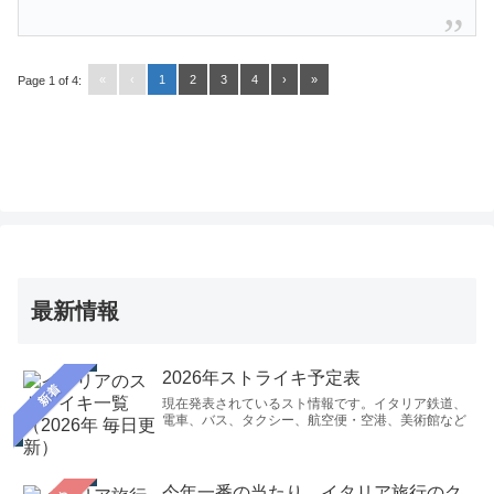
«
‹
1
2
3
4
›
»
Page 1 of 4:
最新情報
2026年ストライキ予定表
新着
現在発表されているスト情報です。イタリア鉄道、
電車、バス、タクシー、航空便・空港、美術館など
今年一番の当たり。イタリア旅行のク