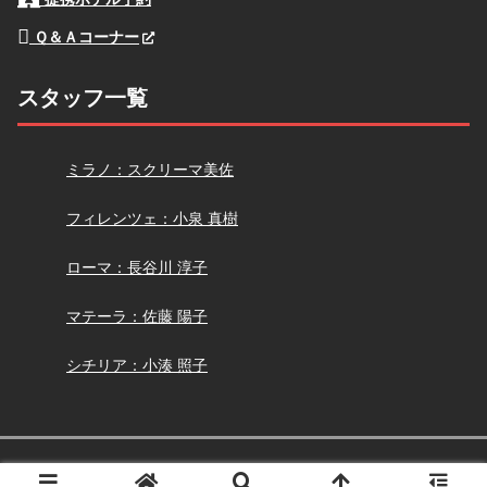
Ｑ＆Ａコーナー
スタッフ一覧
スクリーマ
ミラノ：スクリーマ美佐
小泉
フィレンツェ：小泉 真樹
長谷川
ローマ：長谷川 淳子
佐藤
マテーラ：佐藤 陽子
小湊
シチリア：小湊 照子
Copyright © 2005-2026 アーモイタリア All Rights Reserved.