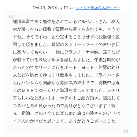
Oct 13, 2019
by
T.S.
on
シチリア現地日本語ツアー
知識豊富で良く勉強をされているアルベルトさん、友人
Ｍが薄っぺらい蘊蓄で質問やら茶々を入れても、そうで
すね、そうですね、と否定することはせずに我慢強く説
明して頂きました。希望のストリートフードの古いお店
に案内してもらい、一緒にアランチーナや鰯、茄子など
が載っているＢ級グルメを楽しみました。午後は時間が
余ったのでマリーナに行きボート、ヨット、岸壁の釣り
人などを眺めてゆっくり散歩もしました。ドライバーさ
んはハンサムな物静かな雰囲気の紳士？で、待機中は近
くのＢＡＲでゆっくりと珈琲を楽しんでました。シチリ
アらしいなと思います。ホテルもご紹介頂き、宿泊して
コスパも含め良かったのでありがとうございます！観
光、宿泊、グルメ全てに楽しめた旅は小湊さんのアドバ
イスのおかげだと思います。ありがとうございました。