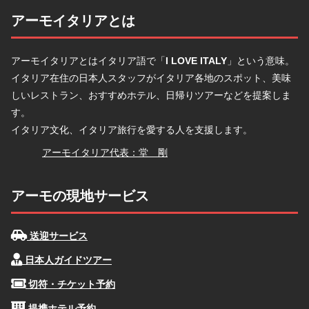
アーモイタリアとは
アーモイタリアとはイタリア語で「
I LOVE ITALY
」という意味。
イタリア在住の日本人スタッフがイタリア各地のスポット、美味
しいレストラン、おすすめホテル、日帰りツアーなどを提案しま
す。
イタリア文化、イタリア旅行を愛する人を支援します。
堂
アーモイタリア代表：堂 剛
アーモの現地サービス
送迎サービス
日本人ガイドツアー
切符・チケット予約
提携ホテル予約