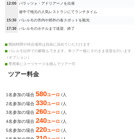
12:00
パラッツォ・アドリアーノを出発
途中で地元の人気レストランにてランチタイム
15:30
パレルモの市内や郊外の各スポットを観光
17:30
パレルモのホテルまで送迎、終了
開始時間や待合場所は自由に決めていただけます
パレルモ以外での解散もできます。本ツアー後にそのまま送迎を行います
（オプション）
専用車にスーツケースを積んでツアー可
ツアー料金
580
1名参加の場合
ユーロ
/人
330
2名参加の場合
ユーロ
/人
260
3名参加の場合
ユーロ
/人
240
4名参加の場合
ユーロ
/人
220
5名参加の場合
ユーロ
/人
210