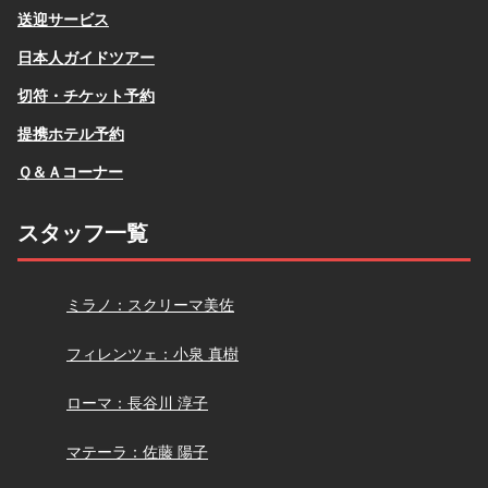
送迎サービス
日本人ガイドツアー
切符・チケット予約
提携ホテル予約
Ｑ＆Ａコーナー
スタッフ一覧
スクリーマ
ミラノ：スクリーマ美佐
小泉
フィレンツェ：小泉 真樹
長谷川
ローマ：長谷川 淳子
佐藤
マテーラ：佐藤 陽子