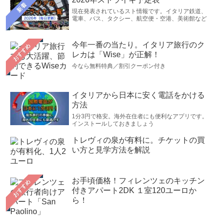
新着
現在発表されているスト情報です。イタリア鉄道、
電車、バス、タクシー、航空便・空港、美術館など
今年一番の当たり。イタリア旅行のク
おすすめ
レカは「Wise」が正解！
今なら無料特典／割引クーポン付き
イタリアから日本に安く電話をかける
方法
1分3円で格安。海外在住者にも便利なアプリです。
インストールしておきましょう
トレヴィの泉が有料に。チケットの買
い方と見学方法を解説
お手頃価格！フィレンツェのキッチン
おすすめ
付きアパート2DK １室120ユーロか
ら！