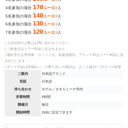
170
4名参加の場合
ユーロ
/人
140
5名参加の場合
ユーロ
/人
130
6名参加の場合
ユーロ
/人
120
7名参加の場合
ユーロ
/人
上記以外の人数はお問い合わせください
ご飲食代はツアー料金に含まれません
運転手付き専用車、ガソリン代、高速道路代、アテンド料はツアー料金に含
まれています
ボート代金は現地払い。※乗り合いの場合は、お一人様10～15ユーロ程度
ご案内
日本語アテンド
言語
日本語
待ち合わせ
ホテル／タオルミーナ市内
所要時間
4時間
開催日
毎日
開始時間
自由に設定できます