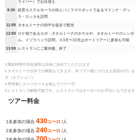
ライバー）でお出迎え
9:30
絶景カステルモーラの街とパノラマスポットであるマドンナ・デッ
ラ・ロッカを訪問
11:00
タオルミーナの街中を徒歩で観光
12:00
ロケ地であるカポ・タオルミーナのホテルや、タオルミーナのシンボ
ル、イゾラベッラ訪問。※3月〜10月はボートツアーに参加も可能
13:00
レストランにご案内後、終了
開始時間や待合場所は自由に決めていただけます
タオルミーナ以外での解散もできます。本ツアー後にそのまま送迎を行いま
す（オプション）
専用車にスーツケースを積んでツアー可
レストランで解散可能です。レストランではオーダーのお手伝いもできます
ツアー料金
430
1名参加の場合
ユーロ
/人
240
2名参加の場合
ユーロ
/人
200
3名参加の場合
ユーロ
/人