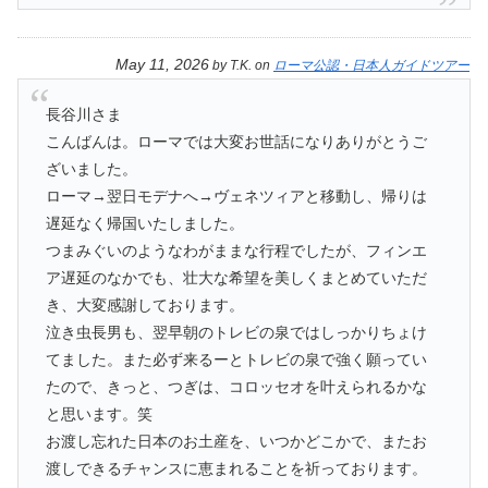
May 11, 2026
by
T.K.
on
ローマ公認・日本人ガイドツアー
長谷川さま
こんばんは。ローマでは大変お世話になりありがとうご
ざいました。
ローマ→翌日モデナへ→ヴェネツィアと移動し、帰りは
遅延なく帰国いたしました。
つまみぐいのようなわがままな行程でしたが、フィンエ
ア遅延のなかでも、壮大な希望を美しくまとめていただ
き、大変感謝しております。
泣き虫長男も、翌早朝のトレビの泉ではしっかりちょけ
てました。また必ず来るーとトレビの泉で強く願ってい
たので、きっと、つぎは、コロッセオを叶えられるかな
と思います。笑
お渡し忘れた日本のお土産を、いつかどこかで、またお
渡しできるチャンスに恵まれることを祈っております。