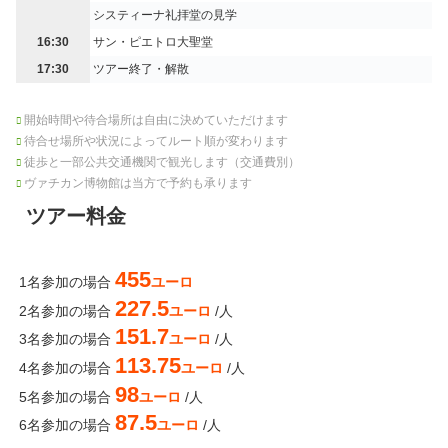
システィーナ礼拝堂の見学
16:30
サン・ピエトロ大聖堂
17:30
ツアー終了・解散
開始時間や待合場所は自由に決めていただけます
待合せ場所や状況によってルート順が変わります
徒歩と一部公共交通機関で観光します（交通費別）
ヴァチカン博物館は当方で予約も承ります
ツアー料金
455
1名参加の場合
ユーロ
227.5
2名参加の場合
ユーロ
/人
151.7
3名参加の場合
ユーロ
/人
113.75
4名参加の場合
ユーロ
/人
98
5名参加の場合
ユーロ
/人
87.5
6名参加の場合
ユーロ
/人