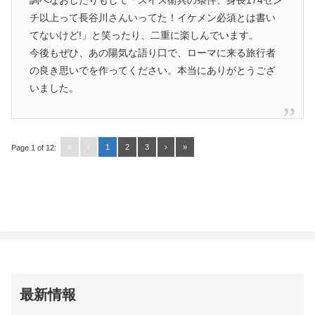
調べなおしたりもして「スイス衛兵の条件、身長174セン
チ以上って長谷川さんいってた！イケメン必須とは書い
てないけど!」と笑ったり、二重に楽しんでいます。
今後もぜひ、あの陽気な語り口で、ローマに来る旅行者
の良き思いでを作ってください。本当にありがとうござ
いました。
«
‹
1
2
3
›
»
Page 1 of 12:
最新情報