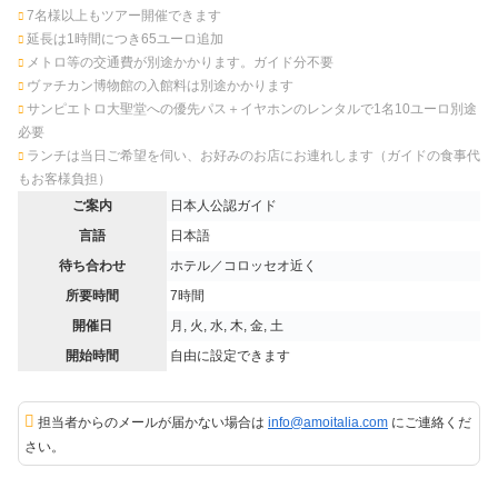
7名様以上もツアー開催できます
延長は1時間につき65ユーロ追加
メトロ等の交通費が別途かかります。ガイド分不要
ヴァチカン博物館の入館料は別途かかります
サンピエトロ大聖堂への優先パス＋イヤホンのレンタルで1名10ユーロ別途
必要
ランチは当日ご希望を伺い、お好みのお店にお連れします（ガイドの食事代
もお客様負担）
ご案内
日本人公認ガイド
言語
日本語
待ち合わせ
ホテル／コロッセオ近く
所要時間
7時間
開催日
月, 火, 水, 木, 金, 土
開始時間
自由に設定できます
担当者からのメールが届かない場合は
info@amoitalia.com
にご連絡くだ
さい。