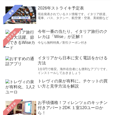
2026年ストライキ予定表
新着
現在発表されているスト情報です。イタリア鉄道、
電車、バス、タクシー、航空便・空港、美術館など
今年一番の当たり。イタリア旅行のク
おすすめ
レカは「Wise」が正解！
今なら無料特典／割引クーポン付き
イタリアから日本に安く電話をかける
方法
1分3円で格安。海外在住者にも便利なアプリです。
インストールしておきましょう
トレヴィの泉が有料に。チケットの買
い方と見学方法を解説
お手頃価格！フィレンツェのキッチン
おすすめ
付きアパート2DK １室120ユーロか
ら！