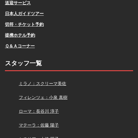
送迎サービス
日本人ガイドツアー
切符・チケット予約
提携ホテル予約
Ｑ＆Ａコーナー
スタッフ一覧
スクリーマ
ミラノ：スクリーマ美佐
小泉
フィレンツェ：小泉 真樹
長谷川
ローマ：長谷川 淳子
佐藤
マテーラ：佐藤 陽子