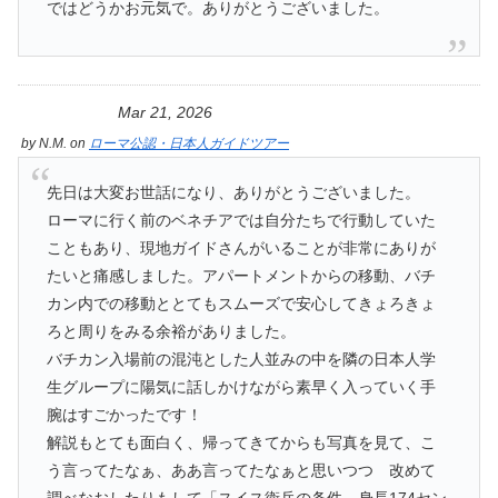
ではどうかお元気で。ありがとうございました。
Mar 21, 2026
by
N.M.
on
ローマ公認・日本人ガイドツアー
先日は大変お世話になり、ありがとうございました。
ローマに行く前のベネチアでは自分たちで行動していた
こともあり、現地ガイドさんがいることが非常にありが
たいと痛感しました。アパートメントからの移動、バチ
カン内での移動ととてもスムーズで安心してきょろきょ
ろと周りをみる余裕がありました。
バチカン入場前の混沌とした人並みの中を隣の日本人学
生グループに陽気に話しかけながら素早く入っていく手
腕はすごかったです！
解説もとても面白く、帰ってきてからも写真を見て、こ
う言ってたなぁ、ああ言ってたなぁと思いつつ 改めて