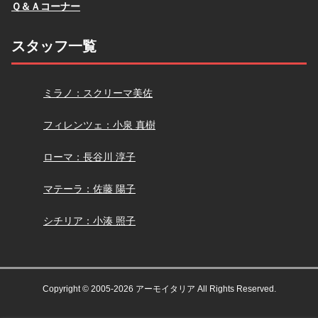
Ｑ＆Ａコーナー
スタッフ一覧
スクリーマ
ミラノ：スクリーマ美佐
小泉
フィレンツェ：小泉 真樹
長谷川
ローマ：長谷川 淳子
佐藤
マテーラ：佐藤 陽子
小湊
シチリア：小湊 照子
Copyright © 2005-2026 アーモイタリア All Rights Reserved.