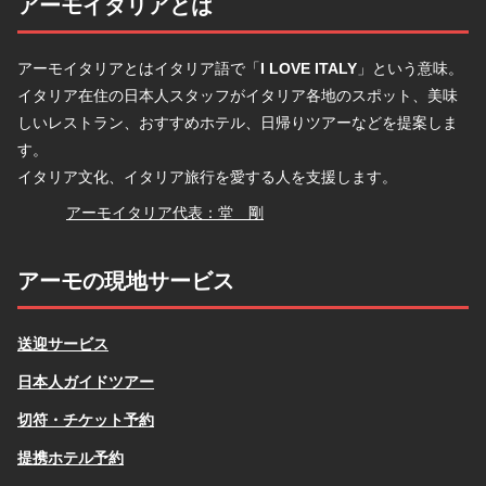
アーモイタリアとは
アーモイタリアとはイタリア語で「
I LOVE ITALY
」という意味。
イタリア在住の日本人スタッフがイタリア各地のスポット、美味
しいレストラン、おすすめホテル、日帰りツアーなどを提案しま
す。
イタリア文化、イタリア旅行を愛する人を支援します。
堂
アーモイタリア代表：堂 剛
アーモの現地サービス
送迎サービス
日本人ガイドツアー
切符・チケット予約
提携ホテル予約