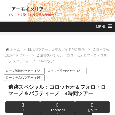
アーモイタリア
イタリアを楽しもう♡旅をサポート
MENU
ホーム
現地ツアー：日本人ガイドがご案内
ローマ公
認ガイドツアー
遺跡スペシャル：コロッセオ＆フォロ・ロマ
ーノ＆パラティーノ 4時間ツアー
ローマ解散のツアー（22）
ローマ出発のツアー（21）
ローマを含むツアー（16）
遺跡スペシャル：コロッセオ＆フォロ・ロ
マーノ＆パラティーノ 4時間ツアー
X
Facebook
はてブ