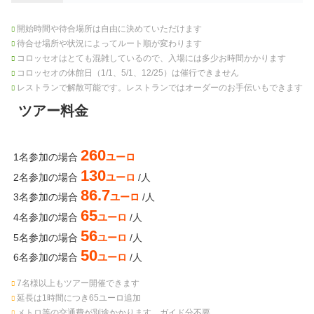
開始時間や待合場所は自由に決めていただけます
待合せ場所や状況によってルート順が変わります
コロッセオはとても混雑しているので、入場には多少お時間かかります
コロッセオの休館日（1/1、5/1、12/25）は催行できません
レストランで解散可能です。レストランではオーダーのお手伝いもできます
ツアー料金
260
1名参加の場合
ユーロ
130
2名参加の場合
ユーロ
/人
86.7
3名参加の場合
ユーロ
/人
65
4名参加の場合
ユーロ
/人
56
5名参加の場合
ユーロ
/人
50
6名参加の場合
ユーロ
/人
7名様以上もツアー開催できます
延長は1時間につき65ユーロ追加
メトロ等の交通費が別途かかります。ガイド分不要