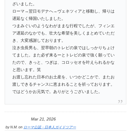
ざいました。
ローマ→翌日モデナへ→ヴェネツィアと移動し、帰りは
遅延なく帰国いたしました。
つまみぐいのようなわがままな行程でしたが、フィンエ
ア遅延のなかでも、壮大な希望を美しくまとめていただ
き、大変感謝しております。
泣き虫長男も、翌早朝のトレビの泉ではしっかりちょけ
てました。また必ず来るーとトレビの泉で強く願ってい
たので、きっと、つぎは、コロッセオを叶えられるかな
と思います。笑
お渡し忘れた日本のお土産を、いつかどこかで、またお
渡しできるチャンスに恵まれることを祈っております。
ではどうかお元気で。ありがとうございました。
Mar 21, 2026
by
N.M.
on
ローマ公認・日本人ガイドツアー