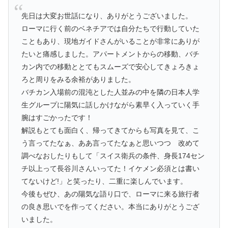
先日は大変お世話になり、ありがとうございました。
ローマに行く前のベネチアでは自分たちで行動していた
こともあり、現地ガイドさんがいることが非常にありが
たいと痛感しました。アパートメントからの移動、バチ
カン内での移動ととてもスムーズで安心してきょろきょ
ろと周りをみる余裕がありました。
バチカン入場前の混沌とした人並みの中を隣の日本人学
生グループに陽気に話しかけながら素早く入っていく手
腕はすごかったです！
解説もとても面白く、帰ってきてからも写真を見て、こ
う言ってたなぁ、ああ言ってたなぁと思いつつ 改めて
調べなおしたりもして「スイス衛兵の条件、身長174セン
チ以上って長谷川さんいってた！イケメン必須とは書い
てないけど!」と笑ったり、二重に楽しんでいます。
今後もぜひ、あの陽気な語り口で、ローマに来る旅行者
の良き思いでを作ってください。本当にありがとうござ
いました。