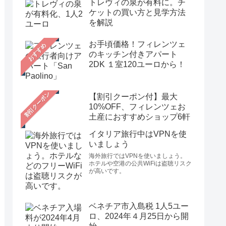
トレヴィの泉が有料に。チ
ケットの買い方と見学方法
を解説
お手頃価格！フィレンツェ
おすすめ
のキッチン付きアパート
2DK １室120ユーロから！
【割引クーポン付】最大
10%OFF、フィレンツェお
土産におすすめショップ6軒
イタリア旅行中はVPNを使
いましょう
海外旅行ではVPNを使いましょう。
ホテルや空港の公共WiFiは盗聴リスク
が高いです。
ベネチア市入島税 1人5ユー
ロ、2024年４月25日から開