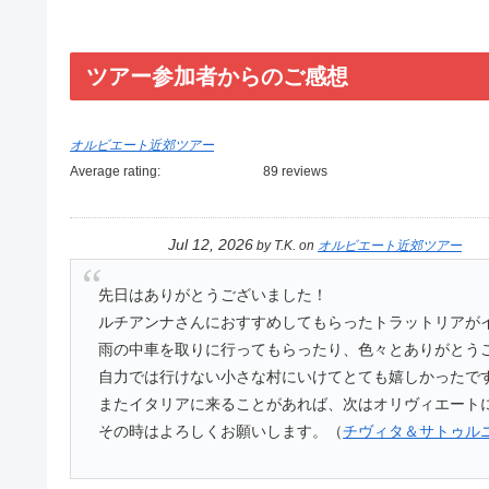
ツアー参加者からのご感想
オルビエート近郊ツアー
Average rating:
89 reviews
Jul 12, 2026
by
T.K.
on
オルビエート近郊ツアー
先日はありがとうございました！
ルチアンナさんにおすすめしてもらったトラットリアが
雨の中車を取りに行ってもらったり、色々とありがとう
自力では行けない小さな村にいけてとても嬉しかったで
またイタリアに来ることがあれば、次はオリヴィエート
その時はよろしくお願いします。（
チヴィタ＆サトゥル