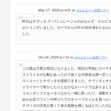
May 17, 2026
by
W.M.
on
オルビエート近郊ツアー
昨日はチヴィタ·デ·バニョレージョのみならず、オルビ
がとうございました。ローマからのICが30分遅れたお
した。
Oct 29, 2025
by
C.M.
on
オルビエート近郊ツアー
この度は大変お世話になりました。明日の早朝にローマ
ストライキの心配があったので色々な代替策も調べ尽く
ヴィエートとチヴィタを堪能できました。チヴィタとオ
ドライヤーで乾かしたりとなかなかハードではありまし
リカンポッブスをハモりながら一緒に歌ったり、感動す
めのお店でワインや搾りたてのオリーブオイルを買った
チヴィタの天気が悪くて身の危険を感じるほどだったの