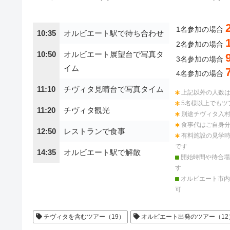
1名参加の場合
10:35
オルビエート駅で待ち合わせ
2名参加の場合
10:50
オルビエート展望台で写真タ
3名参加の場合
イム
4名参加の場合
11:10
チヴィタ見晴台で写真タイム
上記以外の人数
5名様以上でもツ
11:20
チヴィタ観光
別途チヴィタ入
食事代はご自身
12:50
レストランで食事
有料施設の見学
です
14:35
オルビエート駅で解散
開始時間や待合場
す
オルビエート市内
可
チヴィタを含むツアー（19）
オルビエート出発のツアー（12