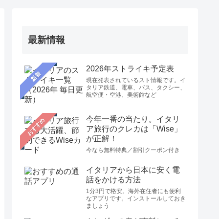
最新情報
2026年ストライキ予定表
新着
現在発表されているスト情報です。イ
タリア鉄道、電車、バス、タクシー、
航空便・空港、美術館など
今年一番の当たり。イタリ
おすすめ
ア旅行のクレカは「Wise」
が正解！
今なら無料特典／割引クーポン付き
イタリアから日本に安く電
話をかける方法
1分3円で格安。海外在住者にも便利
なアプリです。インストールしておき
ましょう