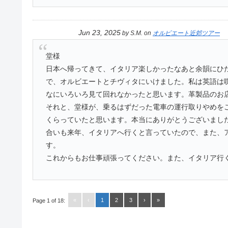
Jun 23, 2025
by
S.M.
on
オルビエート近郊ツアー
堂様
日本へ帰ってきて、イタリア楽しかったなあと余韻にひ
で、オルビエートとチヴィタにいけました。私は英語は
なにいろいろ見て回れなかったと思います。革製品のお
それと、堂様が、乗るはずだった電車の運行取りやめを
くらっていたと思います。本当にありがとうございまし
合いも来年、イタリアへ行くと言っていたので、また、
す。
これからもお仕事頑張ってください。また、イタリア行
«
‹
1
2
3
›
»
Page 1 of 18: