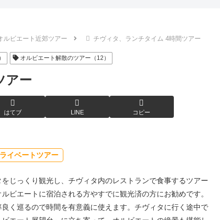
オルビエート近郊ツアー
チヴィタ、ランチタイム 4時間ツアー
）
オルビエート解散のツアー（12）
ツアー
はてブ
LINE
コピー
ライベートツアー
タをじっくり観光し、チヴィタ内のレストランで食事するツアー
オルビエートに宿泊される方やすでに観光済の方にお勧めです。
率良く巡るので時間を有意義に使えます。チヴィタに行く途中で