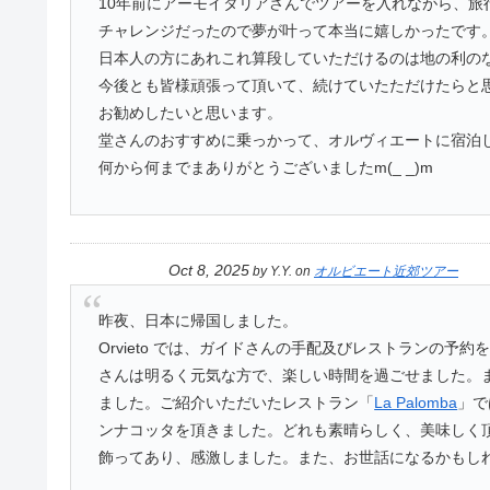
10年前にアーモイタリアさんでツアーを入れながら、
チャレンジだったので夢が叶って本当に嬉しかったです
日本人の方にあれこれ算段していただけるのは地の利の
今後とも皆様頑張って頂いて、続けていたただけたらと
お勧めしたいと思います。
堂さんのおすすめに乗っかって、オルヴィエートに宿泊
何から何までまありがとうございましたm(_ _)m
Oct 8, 2025
by
Y.Y.
on
オルビエート近郊ツアー
昨夜、日本に帰国しました。
Orvieto では、ガイドさんの手配及びレストランの予約を
さんは明るく元気な方で、楽しい時間を過ごせました。ま
ました。ご紹介いただいたレストラン「
La Palomba
」で
ンナコッタを頂きました。どれも素晴らしく、美味しく
飾ってあり、感激しました。また、お世話になるかもし