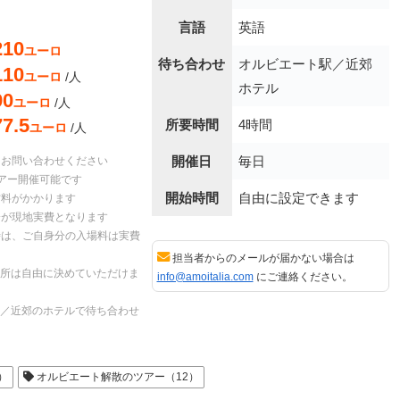
言語
英語
210
ユーロ
待ち合わせ
オルビエート駅／近郊
110
ユーロ
/人
ホテル
90
ユーロ
/人
77.5
所要時間
4時間
ユーロ
/人
開催日
毎日
はお問い合わせください
アー開催可能です
開始時間
自由に設定できます
村料がかかります
分が現地実費となります
時は、ご自身分の入場料は実費
担当者からのメールが届かない場合は
所は自由に決めていただけま
info@amoitalia.com
にご連絡ください。
／近郊のホテルで待ち合わせ
）
オルビエート解散のツアー（12）