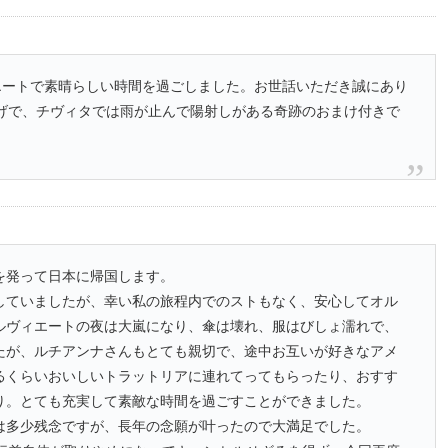
エートで素晴らしい時間を過ごしました。お世話いただき誠にあり
かげで、チヴィタでは雨が止んで陽射しがある奇跡のおまけ付きで
を発って日本に帰国します。
していましたが、幸い私の旅程内でのストもなく、安心してオル
ルヴィエートの夜は大嵐になり、傘は壊れ、服はびしょ濡れで、
たが、ルチアンナさんもとても親切で、途中お互いが好きなアメ
るくらいおいしいトラットリアに連れてってもらったり、おすす
り。とても充実して素敵な時間を過ごすことができました。
は多少残念ですが、長年の念願が叶ったので大満足でした。