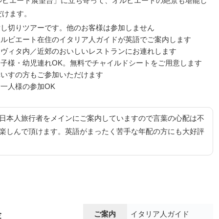
ルビエート展望台」に立ち寄って、オルビエートの絶景も堪能し
だけます。
貸し切りツアーです。他のお客様は参加しません
オルビエート在住のイタリア人ガイドが英語でご案内します
チヴィタ内／近郊のおいしいレストランにお連れします
お子様・幼児連れOK。無料でチャイルドシートをご用意します
車いすの方もご参加いただけます
お一人様の参加OK
日本人旅行者をメインにご案内していますので言葉の心配は不
楽しんで頂けます。英語がまったく苦手な年配の方にも大好評
金
ご案内
イタリア人ガイド