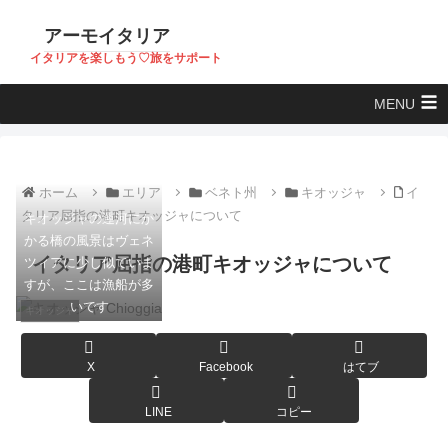
アーモイタリア
イタリアを楽しもう♡旅をサポート
MENU
ホーム
エリア
ベネト州
キオッジャ
イ
タリア屈指の港町キオッジャについて
キオッジャの運河にか
かる橋の風景はヴェネ
イタリア屈指の港町キオッジャについて
ツィアに少し似ていま
すが、ここは漁船が多
いです
キオッジャ
X
Facebook
はてブ
LINE
コピー