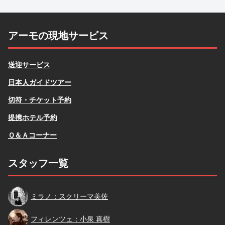
アーモの現地サービス
送迎サービス
日本人ガイドツアー
切符・チケット予約
提携ホテル予約
Ｑ＆Ａコーナー
スタッフ一覧
スクリーマ
ミラノ：スクリーマ美佐
小泉
フィレンツェ：小泉 真樹