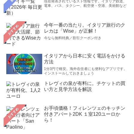
現在発表されているスト情報です。イタリア鉄道、
電車、バス、タクシー、航空便・空港、美術館など
今年一番の当たり。イタリア旅行のク
おすすめ
レカは「Wise」が正解！
今なら無料特典／割引クーポン付き
イタリアから日本に安く電話をかける
方法
1分3円で格安。海外在住者にも便利なアプリです。
インストールしておきましょう
トレヴィの泉が有料に。チケットの買
い方と見学方法を解説
お手頃価格！フィレンツェのキッチン
おすすめ
付きアパート2DK １室120ユーロか
ら！