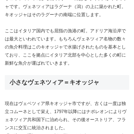
ャです。ヴェネツィアはラグーナ（潟）の上に築かれた町。
キオッジャはそのラグーナの南端に位置します。
ここはイタリア国内でも屈指の漁港の町。アドリア海沿岸で
は最大といわれています。もちろんヴェネツィア名物の数々
の魚介料理はこのキオッジャで水揚げされたものを基本とし
ており、ここを拠点にイタリア北部を中心とした多くの町に
新鮮な魚介が運ばれていきます。
小さなヴェネツィア＝キオッジャ
現在はヴェベツィア県キオッジャ市ですが、古くは一度は独
立コムーネとして栄え、1797年以降にはナポレオンによりヴ
ェネツィア共和国下に治められ、その後オーストリア、フラ
ンスに交互に統治されました。