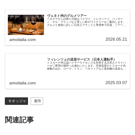
ヴェネト州のグルメツアー
ベネチアから日帰り可能なパドヴァ、トレヴィーゾ、‏バッサー
ノ・デル・グラッパなど美しい町やワイナリーをご案内します。
グルメと食材に詳しい日本人アテンドと専用車で出発、ソアーヴ
ェ、プロセッコ、グラッパの産地、ユネスコ世界遺産も堪能でき
ます
2026.05.21
amoitalia.com
フィレンツェの送迎サービス（日本人運転手）
トスカーナ州公認ハイヤーライセンスを所有する日本人ドライバ
ーがご希望の場所へお連れいたします。空港送迎やトスカーナ内
移動のほか、ローマ、ミラノ、ベネツィアなど長距離の送迎も可
能です。黒塗りベンツで7名までご利用いただけます。料金も手
頃で安心です
2025.03.07
amoitalia.com
キオッジャ
都市
関連記事