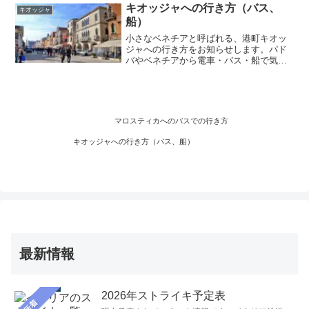
キオッジャへの行き方（バス、
キオッジャ
船）
小さなベネチアと呼ばれる、港町キオッ
ジャへの行き方をお知らせします。パド
バやベネチアから電車・バス・船で気軽
に行けます。美しい運河に橋が架かり、
漁師の町、魚介が安く美味しく食べられ
ます。バス、列車、トラゲット船の旅を
楽しんでください。
マロスティカへのバスでの行き方
キオッジャへの行き方（バス、船）
最新情報
2026年ストライキ予定表
新着