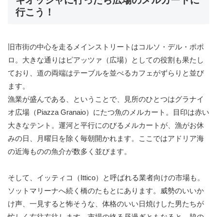
キオッジャに行ったら広場のメルカートに
行こう！
旧市街の中心を走るメインストリートはコルソ・デル・ポポ
ロ。大きな通りはピアッツァ（広場）としての役割も果たし
ており、道の両端はテーブルを並べるカフェがずらりと並び
ます。
漁業が盛んである、ということで、見所のひとつはグラナイ
オ広場（Piazza Granaio）にたつ魚のメルカート。目印は赤い
大きなテント。運河と平行にのびるメルカートが、漁がお休
みの日、月曜日を除く毎朝開かれます。ここではアドリア海
の近海ものの魚介が数多く並びます。
そして、イッティコ（Ittico）と呼ばれる業者向けの市場も。
ソットマリーナへ続く橋のたもとにあります。威勢のいいか
け声、一見すると怖そうな、体格のいい日焼けした男たちが
忙しく右往左往します。市場の終る昼過ぎともなると、脇の