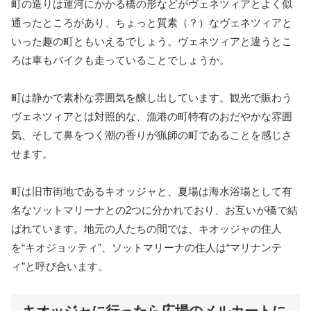
町の造りは運河にかかる橋の形などがヴェネツィアとよく似
通ったところがあり、ちょっと質素（？）なヴェネツィアと
いった趣の町ともいえるでしょう。ヴェネツィアと違うとこ
ろは車もバイクも走っていることでしょうか。
町は静かで素朴な雰囲気を醸し出しています。観光で賑わう
ヴェネツィアとは対照的な、漁港の町特有のおだやかな雰囲
気、そして鼻をつく潮の香りが猟師の町であることを感じさ
せます。
町は旧市街地であるキオッジャと、夏場は海水浴場として有
名なソットマリーナとの2つに分かれており、お互いが橋で結
ばれています。地元の人たちの間では、キオッジャの住人
を“キオジョッティ”、ソットマリーナの住人は“マリナンテ
ィ”と呼び合います。