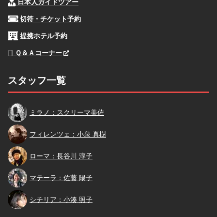
日本人ガイドツアー
切符・チケット予約
提携ホテル予約
Ｑ＆Ａコーナー
スタッフ一覧
スクリーマ
ミラノ：スクリーマ美佐
小泉
フィレンツェ：小泉 真樹
長谷川
ローマ：長谷川 淳子
佐藤
マテーラ：佐藤 陽子
小湊
シチリア：小湊 照子