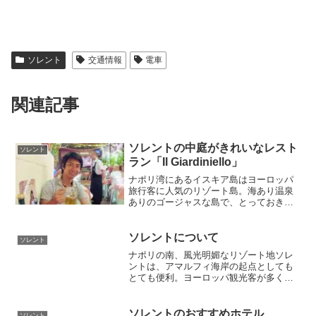
ソレント
交通情報
電車
関連記事
ソレントの中庭がきれいなレスト
ソレント
ラン「Il Giardiniello」
ナポリ湾にあるイスキア島はヨーロッパ
旅行客に人気のリゾート島。海あり温泉
ありのゴージャスな島で、とっておきに
美味しい魚料理を食べましょう。地元客
にも人気のレストラン「Duilio」を紹介し
ます。高台テラス席からの景色も最高で
ソレントについて
ソレント
す。
ナポリの南、風光明媚なリゾート地ソレ
ントは、アマルフィ海岸の起点としても
とても便利。ヨーロッパ観光客が多く安
全な町に滞在して南イタリア旅行を充実
させませよう。ソレントへの行き方、観
光名所、美味しいレストラン、満足なお
ソレントのおすすめホテル
ソレント