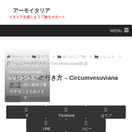
アーモイタリア
イタリアを楽しもう♡旅をサポート
MENU
ホーム
エリア
カンパニア州
ソレント
ナポリ中央駅の一番端
ソレントへの行き方 – Circumvesuviana鉄道
のホームから出発する
Circumvesuviana線。
ソレントへの行き方 – Circumvesuviana
写真は新型車両で、も
鉄道
っと古い赤い車両で運
行することもありま
す。
ソレント
X
Facebook
はてブ
LINE
コピー