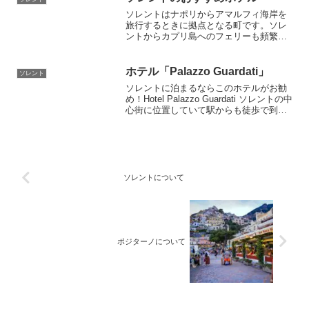
勧めホテルなどソレントの魅力をすべて
ソレントはナポリからアマルフィ海岸を
お伝えします
旅行するときに拠点となる町です。ソレ
ントからカプリ島へのフェリーも頻繁に
出ていますし、美しい海を楽しむ人もた
くさんいます。ヨーロッパ観光客の多い
リゾート地で、それほど大きな町でない
ホテル「Palazzo Guardati」
ソレント
ので、ハイシーズン時（7月～9月）に近
ソレントに泊まるならこのホテルがお勧
くなるとホテルを確保するのが難しくな
め！Hotel Palazzo Guardati ソレントの中
ります。
心街に位置していて駅からも徒歩で到着
できます。ホテルはとても美しく、まる
で別荘に滞在しているようです。バスル
ームは広くてピカピカ、朝食も美味しく
て大満足でした。レストランもスーパー
マーケットも近くにある最高のホテルで
す。
ソレントについて
ポジターノについて