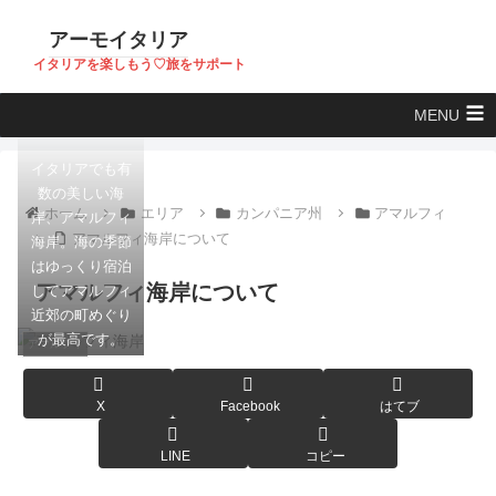
アーモイタリア
イタリアを楽しもう♡旅をサポート
MENU
イタリアでも有
数の美しい海
ホーム
エリア
カンパニア州
アマルフィ
岸、アマルフィ
アマルフィ海岸について
海岸。海の季節
はゆっくり宿泊
アマルフィ海岸について
してアマルフィ
近郊の町めぐり
が最高です。
アマルフィ
X
Facebook
はてブ
LINE
コピー