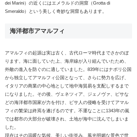
dei Marini）の近くにはエメラルドの洞窟（Grotta di
Smeraldo）という美しく奇妙な洞窟もあります。
海洋都市アマルフィ
アマルフィの起源は実は古く、古代ローマ時代までさかのぼ
ります。海に面していた上、海岸線が入り組んでいたため、
外敵の進入を防ぐのに適していました。839年にはナポリ公国
から独立してアマルフィ公国となって、さらに勢力を広げ、
イタリアの商業の中心地として地中海貿易を支配しするまで
になりました。その後、ヴェネツィア、ジェノヴァ、ピサな
どの海洋都市国家が力を付け、ピサ人の侵略を受けてアマル
フィの繁栄は終焉を遂げるのです。不運なことに1343年の嵐
では都市の大部分が破壊され、土地が海中に沈んでしまいま
した。
現在はその温暖な気候、美しい街並み、風光明媚な景色で世