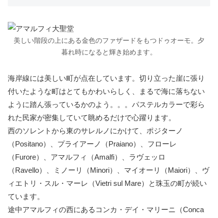
美しい階段の上にある金色のファザードをもつドゥオーモ。夕
暮れ時になると輝き始めます。
海岸線には美しい町が点在しています。切り立った崖に張り
付いたような町はとてもかわいらしく、まるで海に落ちない
ように踏ん張っているかのよう。。。パステルカラーで彩ら
れた民家が密集していて眺めるだけで心躍ります。
西のソレントから東のサレルノにかけて、ポジターノ
（Positano）、プライアーノ（Praiano）、フローレ
（Furore）、アマルフィ（Amalfi）、ラヴェッロ
（Ravello）、ミノーリ（Minori）、マイオーリ（Maiori）、ヴ
ィエトリ・スル・マーレ（Vietri sul Mare）と珠玉の町が続い
ています。
途中アマルフィの西にあるコンカ・デイ・マリーニ（Conca