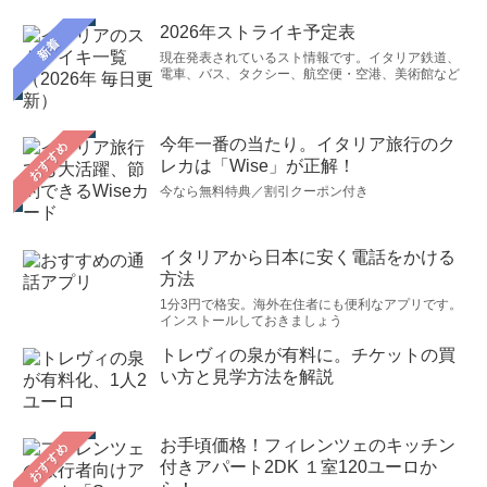
2026年ストライキ予定表
新着
現在発表されているスト情報です。イタリア鉄道、
電車、バス、タクシー、航空便・空港、美術館など
今年一番の当たり。イタリア旅行のク
おすすめ
レカは「Wise」が正解！
今なら無料特典／割引クーポン付き
イタリアから日本に安く電話をかける
方法
1分3円で格安。海外在住者にも便利なアプリです。
インストールしておきましょう
トレヴィの泉が有料に。チケットの買
い方と見学方法を解説
お手頃価格！フィレンツェのキッチン
おすすめ
付きアパート2DK １室120ユーロか