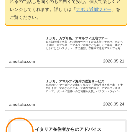
れるので話しを聞くのも面白くて安心。個人で楽しくア
レンジしてくれます。詳しくは「
ナポリ近郊ツアー
」を
ご覧ください。
ナポリ、カプリ島、アマルフィ現地ツアー
日本語学科を卒業した現地女性ガイドが日本語でナポリ、ポンペ
イ遺跡、カプリ島、アマルフィ海岸などを楽しくご案内。地元人
しか行けないスポット、青の洞窟、専用車で巡るアマルフィ海岸
やポジターノ、イスキア島など、南イタリア魅力の貸切ツアーで
す
2026.05.21
amoitalia.com
ナポリ、アマルフィ海岸の送迎サービス
現地のハイヤー会社と提携して格安で「運転手付き専用車」を予
約します。空港からホテル、ナポリ市内観光、アマルフィ巡り、
ローマ、ポンペイ遺跡へのご利用が人気。ベテランドライバーで
安心です。新婚旅行、初めてのイタリア、家族やご年配の旅行に
も最適です
2026.05.24
amoitalia.com
スタッフ
イタリア在住者からのアドバイス