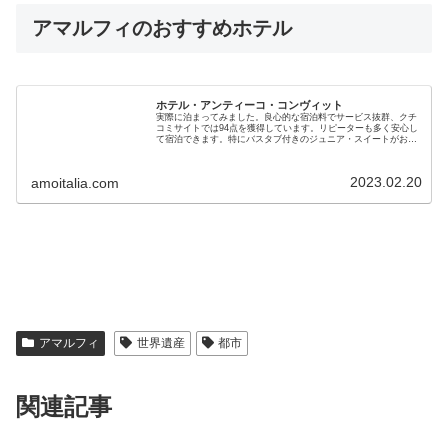
アマルフィのおすすめホテル
ホテル・アンティーコ・コンヴィット
実際に泊まってみました。良心的な宿泊料でサービス抜群、クチ
コミサイトでは94点を獲得しています。リピーターも多く安心し
て宿泊できます。特にバスタブ付きのジュニア・スイートがお勧
め。ジャグジー付きで旅の浸かれもばっちり癒すことができま
す。
2023.02.20
amoitalia.com
アマルフィ
世界遺産
都市
関連記事