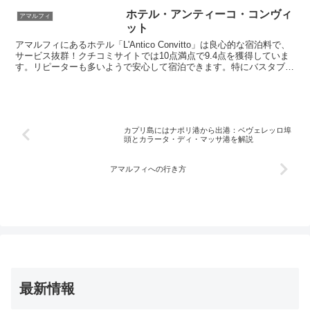
も出ていて想像以上に交通の便が良いで
す。カプリ島行きの船もでています。お
ホテル・アンティーコ・コンヴィ
アマルフィ
得な割引チケットの情報など、旅行に欠
ット
かせない歩き方を発信します
アマルフィにあるホテル「L'Antico Convitto」は良心的な宿泊料で、
サービス抜群！クチコミサイトでは10点満点で9.4点を獲得していま
す。リピーターも多いようで安心して宿泊できます。特にバスタブ付
きのジュニア・スイートがお勧め。ジャグジー付きで旅の浸かれもば
っちり癒すことができます
カプリ島にはナポリ港から出港：ベヴェレッロ埠
頭とカラータ・ディ・マッサ港を解説
アマルフィへの行き方
最新情報