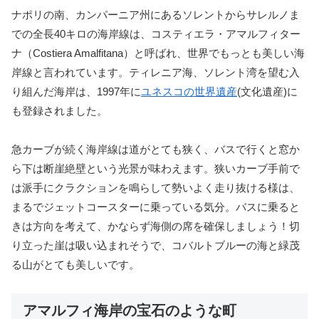
ナポリの南、カンパーニア州にあるソレントからサレルノま
での全長40キロの海岸線は、コスティエラ・アマルフィター
ナ（Costiera Amalfitana）と呼ばれ、世界でもっとも美しい海
岸線と言われています。ティレニア海、ソレント湾を望む入
り組んだ海岸は、1997年に
ユネスコの世界遺産
(文化遺産)に
も登録されました。
急カーブが続く海岸線は道がとても狭く、バスで行くと窓か
ら下は断崖絶壁という光景が味わえます。狭いカーブ手前で
は派手にクラクションを鳴らして勢いよく走り抜ける様は、
まるでジェットコースターに乗っている気分。バスに乗ると
きは方向を考えて、かならず海側の席を確保しましょう！切
り立った崖は吸い込まれそうで、コバルトブルーの海と緑茂
る山がとても美しいです。
アマルフィ海岸の宝石のような町