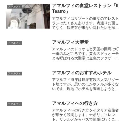
アマルフィの食堂レストラン「Il
アマルフィ
Teatro」
アマルフィはリゾートの町なのでレスト
ランはたくさんあります。表通りに面し
てなく、観光客が来ない隠れた店を探し
歩いて行き着いたのが、このレストラン
「Il Teatro」。白い迷路のなかにポツンと
たたずみ、店員さんの愛想も抜群でし
アマルフィ大聖堂
アマルフィ
た。料理も食堂風で素朴で美味しく、コ
アマルフィのドゥオモと天国の回廊は町
ストパフォーマンスはかなり高いです。
一番のみどころです。黄金のドゥオーモ
安く美味しく隠れ家的なお店が好きな人
とも呼ばれる大聖堂は金色のファザード
には最適でしょう。
が夕日を反射して美しい。中庭が美しい
天国の回廊から入場して、美術館、地下
祭壇クリプタ、そしてバロック様式のド
アマルフィのおすすめホテル
アマルフィ
ゥオーモ内部を見学できます。アマルフ
アマルフィ海岸は世界有数の人気リゾー
ィに来たらぜひ観光してみてください。
ト地ですが、思いのほかホテルが多くな
いです。現地でホテルを調達しようとす
るのは危険過ぎます。居心地のよいホテ
ルでイタリア滞在を充実させるには事前
のホテル予約は必須でしょう。
アマルフィへの行き方
アマルフィ
アマルフィへの行き方をイタリア在住者
が細かく説明します。ナポリ、ソレン
ト、サレルノからバスで簡単に行くこと
ができ、ポジターノやサレルノからは船