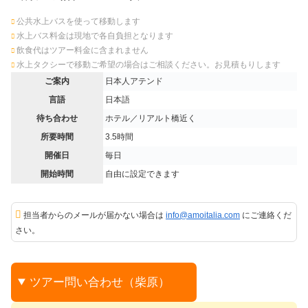
公共水上バスを使って移動します
水上バス料金は現地で各自負担となります
飲食代はツアー料金に含まれません
水上タクシーで移動ご希望の場合はご相談ください。お見積もりします
ご案内
日本人アテンド
言語
日本語
待ち合わせ
ホテル／‏リアルト橋近く
所要時間
3.5時間
開催日
毎日
開始時間
自由に設定できます
担当者からのメールが届かない場合は
info@amoitalia.com
にご連絡くだ
さい。
ツアー問い合わせ（柴原）