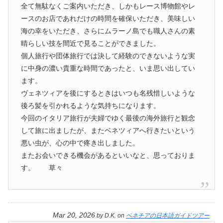
全て無駄なくご案内いただき、しかもレース博物館やレ
ースのお店であれだけの時間を確保いただき、美味しい
海の幸をいただき、さらにムラーノ島でも職人さんの素
晴らしい技を間近で見ることができました。
個人旅行や団体旅行では決して経験のできないような実
に中身の濃い貴重な時間であったと、いま思い出してい
ます。
ヴェネツィアを後にするときはいつも名残惜しいような
後ろ髪を引かれるような気持ちになります。
今回のイタリア旅行が夫婦でゆく最後の海外旅行と観念
して旅に出ましたが、またベネツィアへ行きたいという
悪い虫が、心の中で疼き出しました。
またお会いできる機会があるといいなと、思っておりま
す。 草々
Mar 20, 2026
by
D.K.
on
ベネチアの日本語ガイドツアー