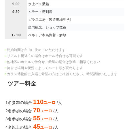
9:00
水上バス乗船
9:30
ムラーノ島到着
ガラス工房（製造現場見学）
島内観光、ショップ散策
12:00
ベネチア本島到着・解散
開始時間は自由に決めていただけます
リアルト橋近くの場合はホテル待合せも可能です
他地区のホテルで待合せご希望の場合は別途ご相談ください
待合せ場所や状況によってルート順が変わります
ガラス博物館に入場ご希望の方はご相談ください。時間調整いたします
ツアー料金
110
1名参加の場合
ユーロ
/人
70
2名参加の場合
ユーロ
/人
55
3名参加の場合
ユーロ
/人
45
4名以上の場合
ユーロ
/人