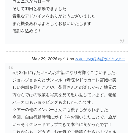
ヴェニスからローマ
そして羽田と移動できました
貴重なアドバイスをありがとうございました
また機会あればよろしくお願いいたします
感謝を込めて！
May 29, 2026
by
S.J.
on
ベネチアの日本語ガイドツアー
5月22日にはたいへんお世話になり有難うございました。
ジョルジョさんとサンマルコ寺院やドゥカーレ宮殿の美
しい内部を見たことや、柴原さんとの楽しかった地元の
方ならではの散策を写真を見て思い返しています。老舗
バーカロもショッピングも楽しかったです。
ツアーの他のメンバーさんにも羨ましがられました。
今回、自由行動時間にガイドをお願いしたことで、旅が
いっそうグレードアップできて本当に良かったです！
これからも、どうぞ、お元気でご活躍ください！ジョル