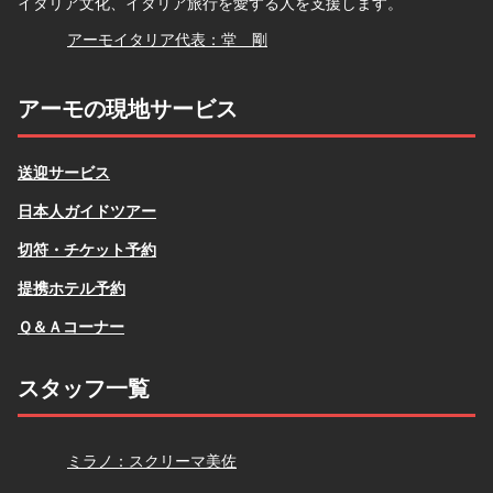
イタリア文化、イタリア旅行を愛する人を支援します。
堂
アーモイタリア代表：堂 剛
アーモの現地サービス
送迎サービス
日本人ガイドツアー
切符・チケット予約
提携ホテル予約
Ｑ＆Ａコーナー
スタッフ一覧
スクリーマ
ミラノ：スクリーマ美佐