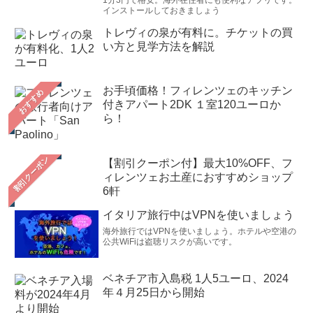
1分3円で格安。海外在住者にも便利なアプリです。
インストールしておきましょう
トレヴィの泉が有料に。チケットの買
い方と見学方法を解説
お手頃価格！フィレンツェのキッチン
おすすめ
付きアパート2DK １室120ユーロか
ら！
【割引クーポン付】最大10%OFF、フ
ィレンツェお土産におすすめショップ
6軒
イタリア旅行中はVPNを使いましょう
海外旅行ではVPNを使いましょう。ホテルや空港の
公共WiFiは盗聴リスクが高いです。
ベネチア市入島税 1人5ユーロ、2024
年４月25日から開始