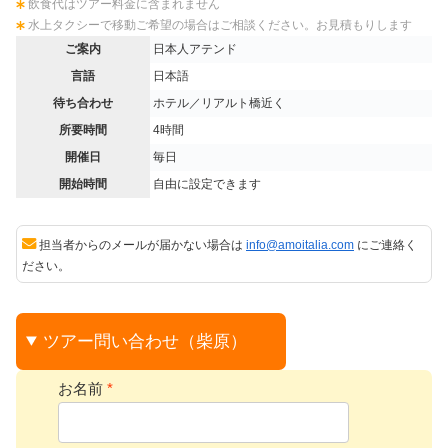
飲食代はツアー料金に含まれません
水上タクシーで移動ご希望の場合はご相談ください。お見積もりします
ご案内
日本人アテンド
言語
日本語
待ち合わせ
ホテル／‏リアルト橋近く
所要時間
4時間
開催日
毎日
開始時間
自由に設定できます
担当者からのメールが届かない場合は
info@amoitalia.com
にご連絡く
ださい。
ツアー問い合わせ（柴原）
お名前
*