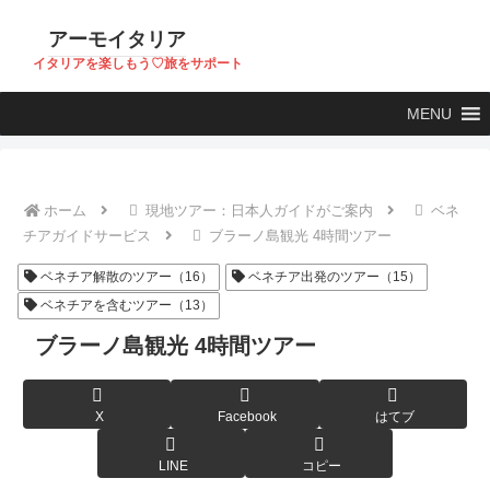
アーモイタリア
イタリアを楽しもう♡旅をサポート
MENU
ホーム
現地ツアー：日本人ガイドがご案内
ベネ
チアガイドサービス
ブラーノ島観光 4時間ツアー
ベネチア解散のツアー（16）
ベネチア出発のツアー（15）
ベネチアを含むツアー（13）
ブラーノ島観光 4時間ツアー
X
Facebook
はてブ
LINE
コピー