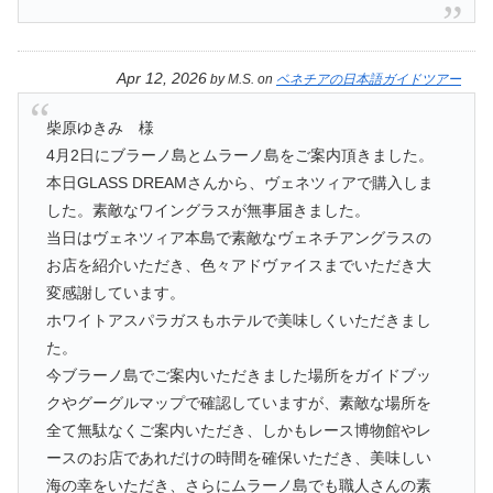
Apr 12, 2026
by
M.S.
on
ベネチアの日本語ガイドツアー
柴原ゆきみ 様
4月2日にブラーノ島とムラーノ島をご案内頂きました。
本日GLASS DREAMさんから、ヴェネツィアで購入しま
した。素敵なワイングラスが無事届きました。
当日はヴェネツィア本島で素敵なヴェネチアングラスの
お店を紹介いただき、色々アドヴァイスまでいただき大
変感謝しています。
ホワイトアスパラガスもホテルで美味しくいただきまし
た。
今ブラーノ島でご案内いただきました場所をガイドブッ
クやグーグルマップで確認していますが、素敵な場所を
全て無駄なくご案内いただき、しかもレース博物館やレ
ースのお店であれだけの時間を確保いただき、美味しい
海の幸をいただき、さらにムラーノ島でも職人さんの素