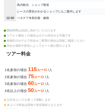
島内観光、ショップ散策
レースの歴史がわかるショップにもご案内します
12:30
ベネチア本島到着・解散
開始時間は自由に決めていただけます
リアルト橋近くの場合はホテル待合せも可能です
他地区のホテルで待合せご希望の場合は別途ご相談ください
待合せ場所や状況によってルート順が変わります
ツアー料金
115
1名参加の場合
ユーロ
/人
75
2名参加の場合
ユーロ
/人
60
3名参加の場合
ユーロ
/人
50
4名以上の場合
ユーロ
/人
公共水上バスを使って移動します
水上バス料金は現地で各自負担となります