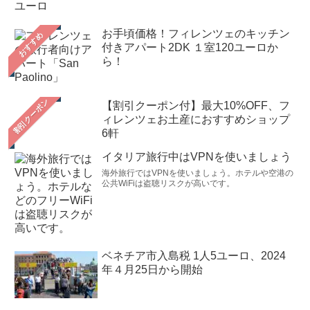
お手頃価格！フィレンツェのキッチン
おすすめ
付きアパート2DK １室120ユーロか
ら！
【割引クーポン付】最大10%OFF、フ
ィレンツェお土産におすすめショップ
6軒
イタリア旅行中はVPNを使いましょう
海外旅行ではVPNを使いましょう。ホテルや空港の
公共WiFiは盗聴リスクが高いです。
ベネチア市入島税 1人5ユーロ、2024
年４月25日から開始