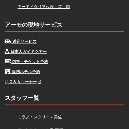
堂
アーモイタリア代表：堂 剛
アーモの現地サービス
送迎サービス
日本人ガイドツアー
切符・チケット予約
提携ホテル予約
Ｑ＆Ａコーナー
スタッフ一覧
スクリーマ
ミラノ：スクリーマ美佐