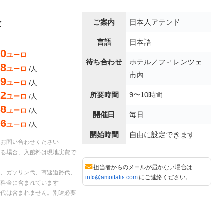
金
ご案内
日本人アテンド
言語
日本語
00
ユーロ
待ち合わせ
ホテル／フィレンツェ
08
ユーロ
/人
市内
09
ユーロ
/人
62
所要時間
9〜10時間
ユーロ
/人
38
ユーロ
/人
開催日
毎日
16
ユーロ
/人
開始時間
自由に設定できます
はお問い合わせください
する場合、入館料は現地実費で
担当者からのメールが届かない場合は
車、ガソリン代、高速道路代、
info@amoitalia.com
にご連絡ください。
ー料金に含まれています
事代は含まれません。別途必要