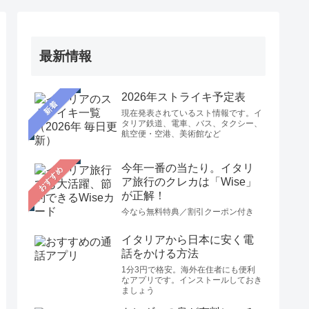
最新情報
2026年ストライキ予定表
新着
現在発表されているスト情報です。イ
タリア鉄道、電車、バス、タクシー、
航空便・空港、美術館など
今年一番の当たり。イタリ
おすすめ
ア旅行のクレカは「Wise」
が正解！
今なら無料特典／割引クーポン付き
イタリアから日本に安く電
話をかける方法
1分3円で格安。海外在住者にも便利
なアプリです。インストールしておき
ましょう