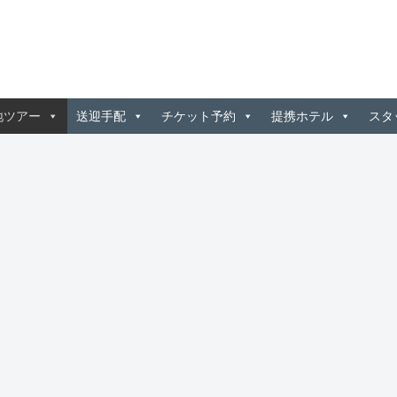
地ツアー
送迎手配
チケット予約
提携ホテル
スタ