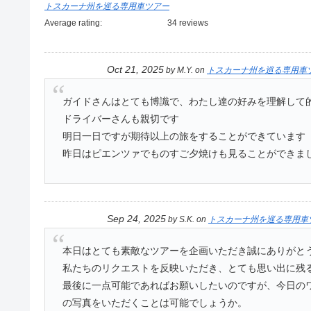
トスカーナ州を巡る専用車ツアー
Average rating:
34 reviews
Oct 21, 2025
by
M.Y.
on
トスカーナ州を巡る専用車
ガイドさんはとても博識で、わたし達の好みを理解して
ドライバーさんも親切です
明日一日ですが期待以上の旅をすることができています
昨日はピエンツァでものすご夕焼けも見ることができま
Sep 24, 2025
by
S.K.
on
トスカーナ州を巡る専用車
本日はとても素敵なツアーを企画いただき誠にありがと
私たちのリクエストを反映いただき、とても思い出に残
最後に一点可能であればお願いしたいのですが、今日の
の写真をいただくことは可能でしょうか。