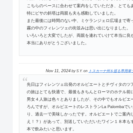
こちらのペースに合わせて案内をしていただき、とても
特にピサの斜塔は両親も夫も感動していました。
また最後には時間のない中、ミケランジェロ広場まで寄
霧の中のフィレンツェの街並みは思い出になりました。
いろいろと大変でしたが、両親を連れていけて本当に良
本当にありがとうございました。
Nov 11, 2024
by
S.Y.
on
トスカーナ州を巡る専用車
先日はフィレンツェ出発のオルビエートとチヴィタのツ
の旅はとても快適で、最後もきちんとローマのホテル前
男女４人旅は色々とありましたが、その中でもオルビエ
ろんですが、オルビエートのレストランLa Palomb
り、過去一で美味しかったです。オルビエートでご案内
え！？）があって、別送していただいたワイン１８本も
本で飲みたいと思います。