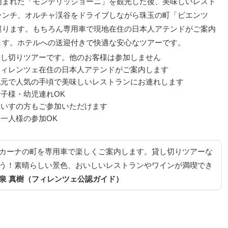
囲まれた「モンテリッジョーニ」を観光した後、美味しいレスト
ランチ、オルチャ渓谷をドライブしながら珠玉の町「ピエンツ
巡ります。もちろん専用車で現地在住の日本人アテンドがご案内
ます。ホテルへの送迎付きで快適な安心なツアーです。
貸し切りツアーです。他のお客様は参加しません
フィレンツェ在住の日本人アテンドがご案内します
地元で人気の手頃で美味しいレストランにお連れします
お子様・幼児連れOK
車いすの方もご参加いただけます
お一人様の参加OK
カーナの町を専用車で楽しくご案内します。貸し切りツアーな
う！素晴らしい景色、おいしいレストランやワインが満喫でき
泉 真樹（フィレンツェ公認ガイド）