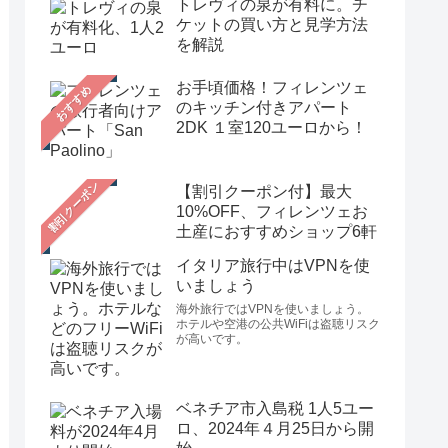
トレヴィの泉が有料に。チ
ケットの買い方と見学方法
を解説
お手頃価格！フィレンツェ
おすすめ
のキッチン付きアパート
2DK １室120ユーロから！
【割引クーポン付】最大
10%OFF、フィレンツェお
土産におすすめショップ6軒
イタリア旅行中はVPNを使
いましょう
海外旅行ではVPNを使いましょう。
ホテルや空港の公共WiFiは盗聴リスク
が高いです。
ベネチア市入島税 1人5ユー
ロ、2024年４月25日から開