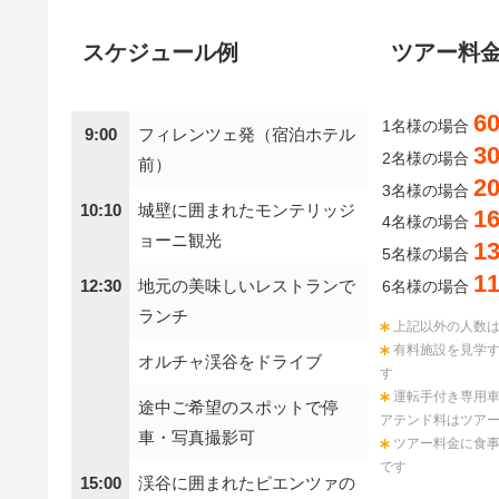
スケジュール例
ツアー料
6
1名様の場合
9:00
フィレンツェ発（宿泊ホテル
3
2名様の場合
前）
2
3名様の場合
10:10
城壁に囲まれたモンテリッジ
1
4名様の場合
ョーニ観光
1
5名様の場合
1
12:30
地元の美味しいレストランで
6名様の場合
ランチ
上記以外の人数
有料施設を見学
オルチャ渓谷をドライブ
す
運転手付き専用
途中ご希望のスポットで停
アテンド料はツア
車・写真撮影可
ツアー料金に食
です
15:00
渓谷に囲まれたピエンツァの