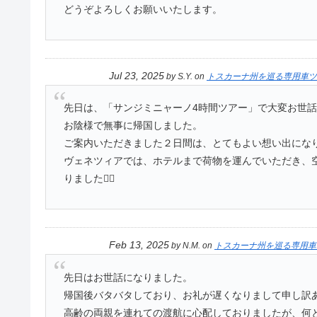
どうぞよろしくお願いいたします。
Jul 23, 2025
by
S.Y.
on
トスカーナ州を巡る専用車ツ
先日は、「サンジミニャーノ4時間ツアー」で大変お世
お陰様で無事に帰国しました。
ご案内いただきました２日間は、とてもよい想い出にな
ヴェネツィアでは、ホテルまで荷物を運んでいただき、
りました🙇‍♀️
Feb 13, 2025
by
N.M.
on
トスカーナ州を巡る専用車
先日はお世話になりました。
帰国後バタバタしており、お礼が遅くなりまして申し訳
高齢の両親を連れての渡航に心配しておりましたが、何