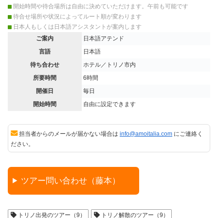
開始時間や待合場所は自由に決めていただけます。午前も可能です
待合せ場所や状況によってルート順が変わります
日本人もしくは日本語アシスタントが案内します
ご案内
日本語アテンド
言語
日本語
待ち合わせ
ホテル／トリノ市内
所要時間
6時間
開催日
毎日
開始時間
自由に設定できます
担当者からのメールが届かない場合は
info@amoitalia.com
にご連絡く
ださい。
ツアー問い合わせ（藤本）
トリノ出発のツアー（9）
トリノ解散のツアー（9）