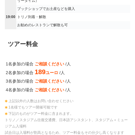
リータイム）
ブックショップでお土産などを購入
19:00
トリノ到着・解散
お勧めのレストランで解散も可
ツアー料金
1名参加の場合
ご相談ください
/人
189
2名参加の場合
ユーロ
/人
3名参加の場合
ご相談ください
/人
4名参加の場合
ご相談ください
/人
上記以外の人数はお問い合わせください
1名様でもツアー開催可能です
下記のものがツアー料金に含まれます。
トリノ／スタジアム往復交通費、日本語アシスタント、スタジアム＋ミュー
ジアム入場料
試合日は入場料が割高となるため、ツアー料金もその分少し高くなります