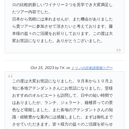
ロの比較的新しいワイナリー２つを見学でき大変満足し
たツアー内容でした。
日本から気軽には来れませんが、また機会がありました
ら貴ツアーに参加させて頂きたいと考えております。藤
本様の益々のご活躍をお祈りしております。この度は大
変お世話になりました。ありがとうございました。
Oct 15, 2023
by
T.K.
on
トリノの日本語現地ツアー
この度は大変お世話になりました。９月末から１０月上
旬に各地アテンダントさんにお世話になりました。堂様
おすすめのオルビエートも訪問して、日中の短い時間で
はありましたが、ランチ、ジェラート、鐘楼昇っての景
色など堪能しました。また各地のアテンダントさんの知
識・経験豊かな案内には感服しました。まずは御礼まで
させていただきます。皆々様方の益々のご活躍を祈らせ