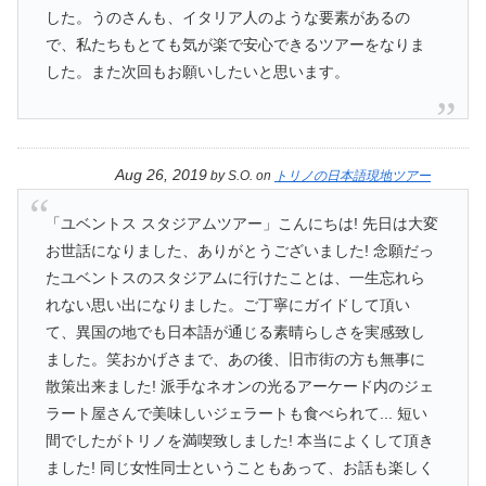
した。うのさんも、イタリア人のような要素があるの
で、私たちもとても気が楽で安心できるツアーをなりま
した。また次回もお願いしたいと思います。
Aug 26, 2019
by
S.O.
on
トリノの日本語現地ツアー
「ユベントス スタジアムツアー」こんにちは! 先日は大変
お世話になりました、ありがとうございました! 念願だっ
たユベントスのスタジアムに行けたことは、一生忘れら
れない思い出になりました。ご丁寧にガイドして頂い
て、異国の地でも日本語が通じる素晴らしさを実感致し
ました。笑おかげさまで、あの後、旧市街の方も無事に
散策出来ました! 派手なネオンの光るアーケード内のジェ
ラート屋さんで美味しいジェラートも食べられて... 短い
間でしたがトリノを満喫致しました! 本当によくして頂き
ました! 同じ女性同士ということもあって、お話も楽しく