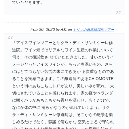
ていただきます。
Feb 20, 2020
by
H.K.
on
トリノの日本語現地ツアー
「アイスワインツアーとサクラ・ディ・サンミケーレ修
道院」ワイン畑ではリアルなワイン生産の作業について
伺え、その後試飲さ せていただきました。甘いというイ
メージだったアイスワインが、もっと奥深いもの、さら
にはとてつもない苦労の末にできあが る貴重なものであ
ることを実感できます。この醸造所のあるCHIOMONTE
という街のあちこちに井戸があり、美しい水が流れ、 大
切にされていることを感じられます。家の庭やベランダ
に咲くバラがあちこちから香りを漂わせ、歩くだけで、
なにか体の中に 清らかなものが流れていくよう。サク
ラ・ディ・サンミケーレ修道院は、そこからの絶景を楽
しめるだけでなく、静謐で清らかな 空気とまるで守られ
ているかのような気持が沸き上がり、この場所を訪れる