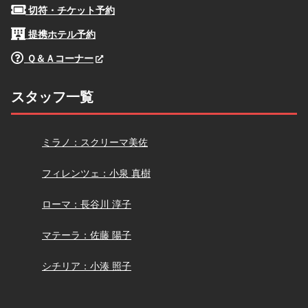
切符・チケット予約
提携ホテル予約
Ｑ＆Ａコーナー
スタッフ一覧
スクリーマ
ミラノ：スクリーマ美佐
小泉
フィレンツェ：小泉 真樹
長谷川
ローマ：長谷川 淳子
佐藤
マテーラ：佐藤 陽子
小湊
シチリア：小湊 照子