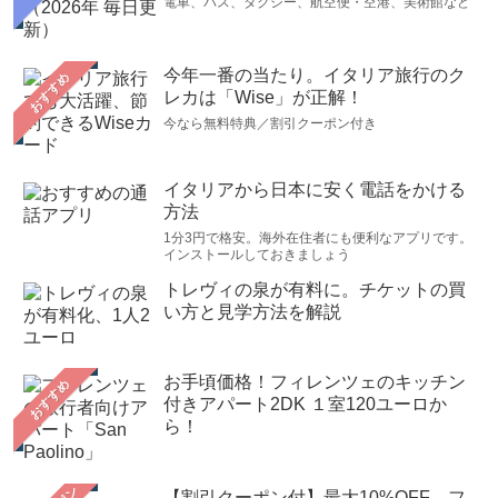
電車、バス、タクシー、航空便・空港、美術館など
今年一番の当たり。イタリア旅行のク
おすすめ
レカは「Wise」が正解！
今なら無料特典／割引クーポン付き
イタリアから日本に安く電話をかける
方法
1分3円で格安。海外在住者にも便利なアプリです。
インストールしておきましょう
トレヴィの泉が有料に。チケットの買
い方と見学方法を解説
お手頃価格！フィレンツェのキッチン
おすすめ
付きアパート2DK １室120ユーロか
ら！
【割引クーポン付】最大10%OFF、フ