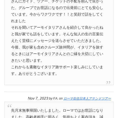
さんにガイド、ツアー、チケットの手配を頼んで良かっ
た、グループでお世話になるので出発前にとても安心し
ています。今からワクワクです！！と笑顔で話をしてく
れました
それを聞いてアーモイタリアさんを紹介して良かったね
と我が家でも話をしています。そんな知人の生の言葉伝
えたく堂様にメッセージを送らさせていただきました。
今後、我が家も含めクルーズ旅仲間が、イタリアを旅す
るときにはアーモイタリアさんとのご縁を大切にしてい
きたいと思います。
これからも素敵なイタリア旅サポート楽しみにしていま
す。ありがとうございます。
Nov 7, 2023
by
F.A.
on
ローマ在住日本人アテンドツアー
先月末無事帰国いたしました。ローマではお世話になり
ました。高齢者相手に明るく、気持ちよく案内頂き、誠