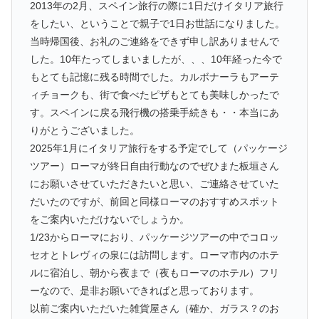
2013年の2月、スペイン旅行の際に1日だけイタリア旅行
をしたい、ということで親子で1日お世話になりました。
当時帰国後、お礼のご連絡をできず申し訳ありませんで
した。10年たってしまいましたが、、、10年経った今で
もとても記憶に残る時間でした。カルボナーラもアーテ
ィチョークも、街で食べたピザもとても美味しかったで
す。スペインに戻る飛行機の搭乗手続きも・・本当にあ
りがとうございました。
2025年1月にイタリア旅行をする予定でして（パッケージ
ツアー）ローマが終日自由行動なのでぜひまた板垣さん
にお願いさせていただきたいと思い、ご連絡させていた
だいたのですが、前回と同様ローマのおすすめスポット
をご案内いただけないでしょうか。
1/23からローマにおり、パッケージツアーの中でコロッ
セオとトレヴィの泉には訪問します。ローマ市内のホテ
ルに宿泊し、朝から夜まで（夜もローマのホテル）フリ
ーなので、是非お願いできればと思っております。
以前ご案内いただいた雑貨屋さん（確か、ガラス？のお