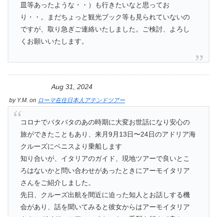
皿等あったような・・）も行きたいなと思ってお
り・・。まだちょっと観光ブック等も見られていないの
ですが、取り急ぎご連絡いたしました。ご検討、よろし
くお願いいたします。
Aug 31, 2024
by
Y.M.
on
ローマ在住日本人アテンドツアー
コロナでバタバタのあの時期に大変お世話になり安心の
旅ができたこともあり、来月9月13日〜24日のアドリア海
クルーズにベニスより乗船します
知り合いが、イタリアのガイド、現地ツアーで良いとこ
ろはないかと問い合わせがあったときにアーモイタリア
さんをご紹介しました。
先日、クルーズ出航を間近に迫った知人とお話しする機
会があり、話を聞いてみると彼女からはアーモイタリア