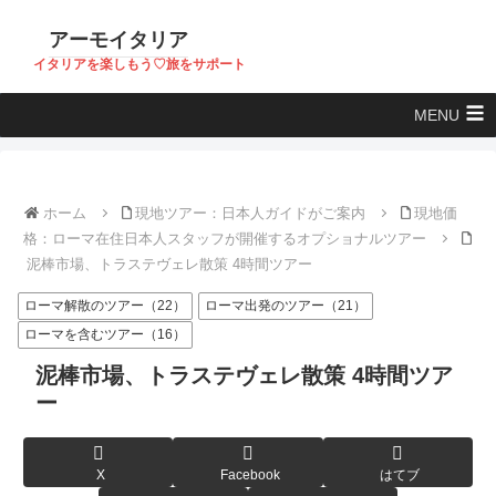
アーモイタリア
イタリアを楽しもう♡旅をサポート
MENU
ホーム
現地ツアー：日本人ガイドがご案内
現地価
格：ローマ在住日本人スタッフが開催するオプショナルツアー
泥棒市場、トラステヴェレ散策 4時間ツアー
ローマ解散のツアー（22）
ローマ出発のツアー（21）
ローマを含むツアー（16）
泥棒市場、トラステヴェレ散策 4時間ツア
ー
X
Facebook
はてブ