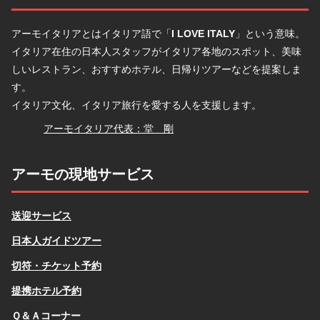
アーモイタリアとはイタリア語で「
I LOVE ITALY
」という意味。
イタリア在住の日本人スタッフがイタリア各地のスポット、美味
しいレストラン、おすすめホテル、日帰りツアーなどを提案しま
す。
イタリア文化、イタリア旅行を愛する人を支援します。
堂
アーモイタリア代表：堂 剛
アーモの現地サービス
送迎サービス
日本人ガイドツアー
切符・チケット予約
提携ホテル予約
Ｑ＆Ａコーナー