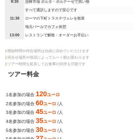
9:30
泥棒市場 ポルタ・ポルテーゼで買い物
すべて通訳しますので安心です
11:30
ローマの下町トラステヴェレを散策
地元バールでカフェ休憩
13:00
レストランで解散・オーダーお手伝い
開始時間や待合場所は自由に決めていただけます
待合せ場所や状況によってルート順が変わります
ツアー時間を延長してお食事の同伴も可能です
ツアー料金
120
1名参加の場合
ユーロ
60
2名参加の場合
ユーロ
/人
45
3名参加の場合
ユーロ
/人
35
4名参加の場合
ユーロ
/人
30
5名参加の場合
ユーロ
/人
27