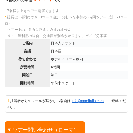
6名参加の場合
ユーロ
/人
7名様以上もツアー開催できます
延長は1時間につき30ユーロ追加（例、2名参加の5時間ツアーは計150ユー
ロ）
ツアー中のご飲食は料金に含まれません
メトロ等利用の場合、交通費が別途かかります。ガイド分不要
ご案内
日本人アテンド
言語
日本語
待ち合わせ
ホテル／ローマ市内
所要時間
4時間
開催日
毎日
開始時間
午前中スタート
担当者からのメールが届かない場合は
info@amoitalia.com
にご連絡くだ
さい。
ツアー問い合わせ（ローマ）