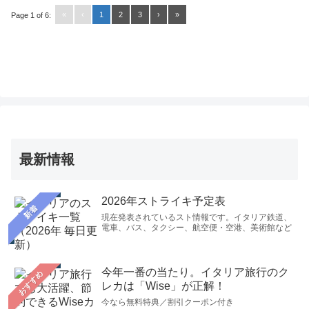
«
‹
1
2
3
›
»
Page 1 of 6:
最新情報
2026年ストライキ予定表
新着
現在発表されているスト情報です。イタリア鉄道、
電車、バス、タクシー、航空便・空港、美術館など
今年一番の当たり。イタリア旅行のク
おすすめ
レカは「Wise」が正解！
今なら無料特典／割引クーポン付き