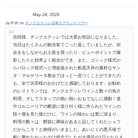
May 24, 2026
by
R.W.
on
チンクエテッレ日本人アテンドツアー
吉田様、チンクエテッレでは大変お世話になりました。
当日はたくさんの観光客でごった返していましたが、街
歩きをしながらお土産を買ったり、ビューポイントで撮
影したりと効率よく観光ができ、また、ゴシック様式か
らバロック様式へと増改築された船底天井の素朴なサン
タ・マルゲリータ教会でほっと一息つくことができたの
も、全て吉田様のおかげだと感謝しております。お勧め
のレストランでは、チンクエテッレワインと数々の魚介
料理、そしてスタッフの熱い熱いおもてなしに感動！道
中コルニーリアの断崖に張り付く様に作られたワインの
段々畑を見た後だけに、ワインの味わいは更に深まり、
料理の数々は、鰹節に興味があると話してくれたシェフ
だからこそ！と納得がいきました。あいにくの悪天候で
船に乗れなかったのは残念でしたが大満足の1日となりま