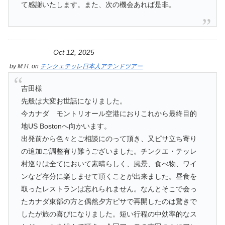
て感謝いたします。また、次の機会あれば是非。
Oct 12, 2025
by
M.H.
on
チンクエテッレ日本人アテンドツアー
吉田様
先般は大変お世話になりました。
今カナダ モントリオール空港におりこれから最終目的
地US Bostonへ向かいます。
出発前から色々とご相談にのって頂き、又ピサ立ち寄り
の追加ご調整有り難うございました。チンクエ・テッレ
村巡りは全てにおいて素晴らしく、風景、食べ物、ワイ
ンなど存分に楽しませて頂くことが出来ました。昼食を
取ったレストランは忘れられません。なんとそこで会っ
たカナダ東部の方と偶然夕方ピサで再開したのは驚きで
したが旅の喜びになりました。短い行程の中効率的なス