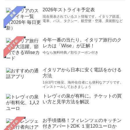
2026年ストライキ予定表
新着
現在発表されているスト情報です。イタリア鉄道、
電車、バス、タクシー、航空便・空港、美術館など
今年一番の当たり。イタリア旅行のク
おすすめ
レカは「Wise」が正解！
今なら無料特典／割引クーポン付き
イタリアから日本に安く電話をかける
方法
1分3円で格安。海外在住者にも便利なアプリです。
インストールしておきましょう
トレヴィの泉が有料に。チケットの買
い方と見学方法を解説
お手頃価格！フィレンツェのキッチン
おすすめ
付きアパート2DK １室120ユーロか