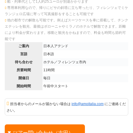
船・列車代として1人約25ユーロが別途かかります
専用車利用なので、帰りにピサの斜塔に立ち寄ったり、フィレンツェでミケ
ランジェロ広場に寄って写真撮影をすることも可能です
他の都市での解散も可能です。例えばスーツケースを車に搭載して、チンク
エテッレを観光、最後はボローニャやミラノのホテルで解散できます。距離
により料金が変わります。移動と観光をかねますので、料金も時間も節約可
能です
ご案内
日本人アテンド
言語
日本語
待ち合わせ
ホテル／フィレンツェ市内
所要時間
11時間
開催日
毎日
開始時間
午前中スタート
担当者からのメールが届かない場合は
info@amoitalia.com
にご連絡くだ
さい。
ツアー問い合わせ（吉田）