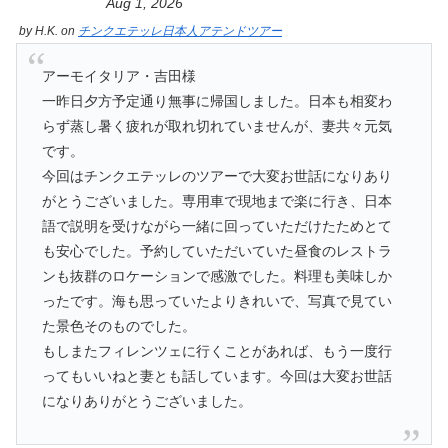
Aug 1, 2026
by
H.K.
on
チンクエテッレ日本人アテンドツアー
アーモイタリア・吉田様
一昨日夕方予定通り無事に帰国しました。日本も相変わ
らず蒸し暑く疲れが取れ切れていませんが、妻共々元気
です。
今回はチンクエテッレのツアーで大変お世話になりあり
がとうございました。専用車で現地まで楽に行き、日本
語で説明を受けながら一緒に回っていただけたためとて
も安心でした。予約していただいていた昼食のレストラ
ンも抜群のロケーションで感激でした。料理も美味しか
ったです。海も思っていたよりきれいで、写真で見てい
た景色そのものでした。
もしまたフィレンツェに行くことがあれば、もう一度行
ってもいいねと妻とも話しています。今回は大変お世話
になりありがとうございました。