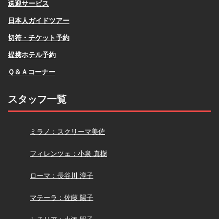
送迎サービス
日本人ガイドツアー
切符・チケット予約
提携ホテル予約
Ｑ＆Ａコーナー
スタッフ一覧
スクリーマ
ミラノ：スクリーマ美佐
小泉
フィレンツェ：小泉 真樹
長谷川
ローマ：長谷川 淳子
佐藤
マテーラ：佐藤 陽子