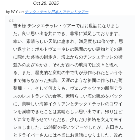
Oct 28, 2025
by
W.Y.
on
チンクエテッレ日本人アテンドツアー
吉田様 チンクエテッレ・ツアーではお世話になりまし
た。良い思い出を共にでき、非常に満足しております。
幸い、素晴らしい天気に恵まれ、満足度も10倍です。思
い返すと：ポルトヴェーネレの隙間のない建物とその裏
に隠れた路地の街歩き、海上からのチンクエテッレの街
並みのあざやかさ、それが西への航海では次々と現れ
る、また、歴史的な変動の中で街が形作られたという今
まで知らなかった知識、天涯のような斜面に作られた葡
萄畑・・。そして何よりも、ヴェルナッツァの断崖テラ
スのレストランでの食事。素晴らしい海の眺めをバック
に、美味しい海鮮イタリアンとチックエテッレの白ワイ
ンを満喫できたことは素晴らしい思い出です。帰りはピ
ザに立ち寄らせていただき、少しだけ斜塔を支えてヨイ
ショしました。12時間の長いツアーでしたが、吉田さん
とドライバーさんには本当にお世話になりました。改め