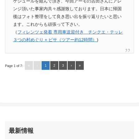
ケジュールを組んで頂き、今回アーモの吉田さんにアレ
ンジ頂いた事家内共々感謝致しております。日本に帰国
後はフォト整理をして良き思い出を振り返りたいと思い
ます。これからも頑張って下さい。
（
フィレンツェ発着 専用車送迎付き チンクエ・テッレ
３つの村めぐり + ピサ（ツアー約12時間）
)
«
‹
1
2
3
›
»
Page 1 of 7:
最新情報