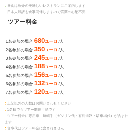
昼食は魚介の美味しいレストランにご案内します
日本人通訳も食事同伴しますので言葉の心配不要
ツアー料金
680
1名参加の場合
ユーロ
/人
350
2名参加の場合
ユーロ
/人
245
3名参加の場合
ユーロ
/人
188
4名参加の場合
ユーロ
/人
156
5名参加の場合
ユーロ
/人
132
6名参加の場合
ユーロ
/人
120
7名参加の場合
ユーロ
/人
上記以外の人数はお問い合わせください
1名様でもツアー開催可能です
ツアー料金に専用車＋運転手（ガソリン代・有料道路・駐車場代）が含まれ
ます
食事代はツアー料金に含まれません