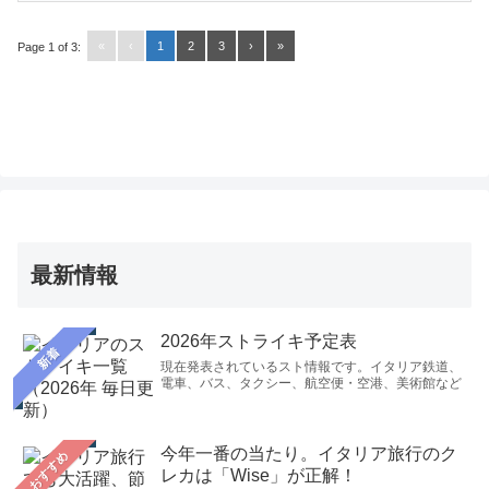
«
‹
1
2
3
›
»
Page 1 of 3:
最新情報
2026年ストライキ予定表
新着
現在発表されているスト情報です。イタリア鉄道、
電車、バス、タクシー、航空便・空港、美術館など
今年一番の当たり。イタリア旅行のク
おすすめ
レカは「Wise」が正解！