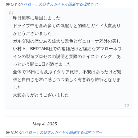
by
G.Y.
on
ベローナの日本人ガイドが開催する現地ツアー
昨日無事に帰国しました
ドライブ中を含め多くの気配りと的確なガイド大変あり
がとうございました
ガルダ湖の歴史ある雄大な景色とヴェローナ郊外の美し
い村々、BERTANI社での複雑だけど繊細なアマローネワ
インの製造プロセスの説明と実際のテイスティング、あ
っという間に1日が過ぎました
全体で16日にも及ぶイタリア旅行、不安はあったけど緊
張と自由さを常に感じつつ楽しく有意義な旅行となりま
した
大変ありがとうございました
May 4, 2025
by
N.M.
on
ベローナの日本人ガイドが開催する現地ツアー