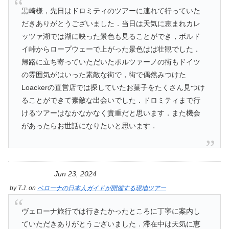
黒崎様，先日はドロミティのツアーに連れて行っていた
だきありがとうございました．当日は天気に恵まれカレ
ッツァ湖では湖に映った景色も見ることができ，ボルド
イ峠からロープウェーで上がった景色はは壮観でした．
帰路に立ち寄っていただいたボルツァーノの街もドイツ
の雰囲気がはいった素敵な街で，街で偶然みつけた
Loackerの直営店では探していたお菓子をたくさん見つけ
ることができて素敵な出会いでした．ドロミティまで行
けるツアーはなかなかなく貴重だと思います．また機会
があったらお世話になりたいと思います．
Jun 23, 2024
by
T.J.
on
ベローナの日本人ガイドが開催する現地ツアー
ヴェローナ旅行では行きたかったところに丁寧に案内し
ていただきありがとうございました．滞在中は天気に恵