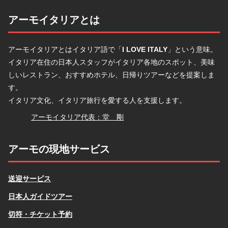
アーモイタリアとは
アーモイタリアとはイタリア語で「
I LOVE ITALY
」という意味。
イタリア在住の日本人スタッフがイタリア各地のスポット、美味
しいレストラン、おすすめホテル、日帰りツアーなどを提案しま
す。
イタリア文化、イタリア旅行を愛する人を支援します。
堂
アーモイタリア代表：堂 剛
アーモの現地サービス
送迎サービス
日本人ガイドツアー
切符・チケット予約