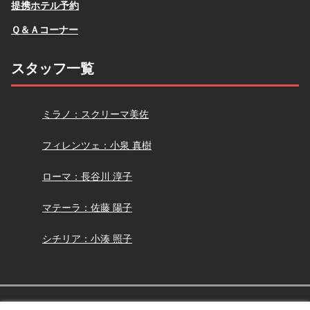
提携ホテル予約
Ｑ＆Ａコーナー
スタッフ一覧
スクリーマ
ミラノ：スクリーマ美佐
小泉
フィレンツェ：小泉 真樹
長谷川
ローマ：長谷川 淳子
佐藤
マテーラ：佐藤 陽子
小湊
シチリア：小湊 照子
Copyright © 2005-2026 アーモイタリア All Rights Reserved.