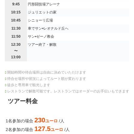
9:45
円形闘技場アレーナ
10:15
ジュリエットの家
10:45
シニョーリ広場
11:30
車でサン•レオナルド丘へ
11:50
サン•ゼーノ教会
12:30
ツアー終了・解散
〜
13:00
開始時間や待合場所は自由に決めていただけます
待合せ場所や状況によってルート順が変わります
徒歩と専用車で観光します
レストランで解散可能です。レストランではオーダーのお手伝いもできます
ツアー料金
230
1名参加の場合
ユーロ
/人
127.5
2名参加の場合
ユーロ
/人