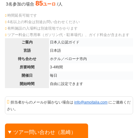
85
3名参加の場合
ユーロ
/人
時間延長可能です
4名以上の料金は別途お問い合わせください
有料施設の入場料は別途現地でかかります
ツアー料金に専用車（ガソリン代・駐車場代）、ガイド料金が含まれます
ご案内
日本人公認ガイド
言語
日本語
待ち合わせ
ホテル／ベローナ市内
所要時間
3-4時間
開催日
毎日
開始時間
自由に設定できます
担当者からのメールが届かない場合は
info@amoitalia.com
にご連絡くだ
さい。
ツアー問い合わせ（黒崎）