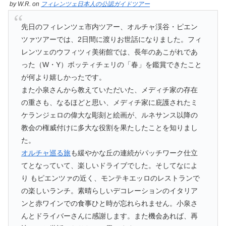
by
W.R.
on
フィレンツェ日本人の公認ガイドツアー
先日のフィレンツェ市内ツアー、オルチャ渓谷・ピエン
ツァツアーでは、2日間に渡りお世話になりました。フィ
レンツェのウフィツィ美術館では、長年のあこがれであ
った（W・Y）ボッティチェリの「春」を鑑賞できたこと
が何より嬉しかったです。
また小泉さんから教えていただいた、メディチ家の存在
の重さも、なるほどと思い、メディチ家に庇護されたミ
ケランジェロの偉大な彫刻と絵画が、ルネサンス以降の
教会の権威付けに多大な役割を果たしたことを知りまし
た。
オルチャ巡る旅
も緩やかな丘の連続がパッチワーク仕立
てとなっていて、楽しいドライブでした。そしてなによ
り もピエンツァの近く、モンテキエッロのレストランで
の楽しいランチ。素晴らしいデコレーションのイタリア
ンと赤ワインでの食事ひと時が忘れられません。小泉さ
んとドライバーさんに感謝します。また機会あれば、再