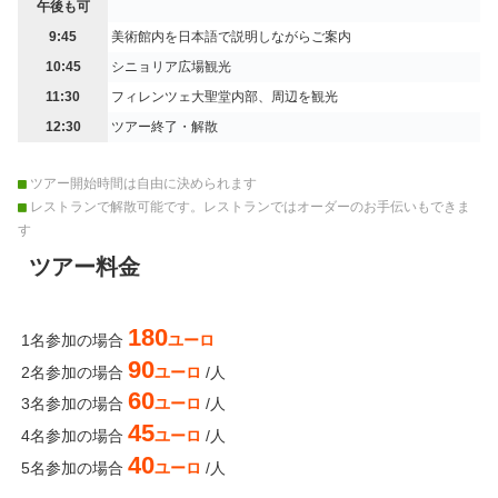
午後も可
9:45
美術館内を日本語で説明しながらご案内
10:45
シニョリア広場観光
11:30
フィレンツェ大聖堂内部、周辺を観光
12:30
ツアー終了・解散
ツアー開始時間は自由に決められます
レストランで解散可能です。レストランではオーダーのお手伝いもできま
す
ツアー料金
180
1名参加の場合
ユーロ
90
2名参加の場合
ユーロ
/人
60
3名参加の場合
ユーロ
/人
45
4名参加の場合
ユーロ
/人
40
5名参加の場合
ユーロ
/人