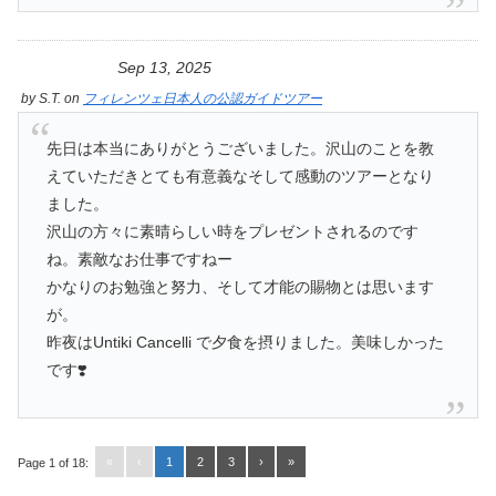
Sep 13, 2025
by
S.T.
on
フィレンツェ日本人の公認ガイドツアー
先日は本当にありがとうございました。沢山のことを教
えていただきとても有意義なそして感動のツアーとなり
ました。
沢山の方々に素晴らしい時をプレゼントされるのです
ね。素敵なお仕事ですねー
かなりのお勉強と努力、そして才能の賜物とは思います
が。
昨夜はUntiki Cancelli で夕食を摂りました。美味しかった
です❣️
«
‹
1
2
3
›
»
Page 1 of 18: