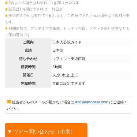
6名以上の場合は1名様につき20ユーロ追加
延長は1時間につき60ユーロ追加
美術館の予約は有料で手配します。ご自身で予約された場合は手数料不要
です。
時間追加で、アカデミア美術館、ピッティ宮殿、メディチ家礼拝堂なども
ご案内可能です
ご案内
日本人公認ガイド
言語
日本語
待ち合わせ
ウフィツィ美術館前
所要時間
3時間
開催日
火,水,木,金,土,日
開始時間
自由に設定できます
担当者からのメールが届かない場合は
info@amoitalia.com
にご連絡く
ださい。
ツアー問い合わせ（小泉）