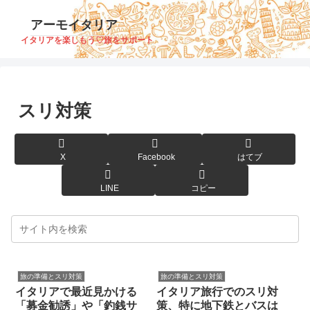
アーモイタリア
イタリアを楽しもう♡旅をサポート
スリ対策
X
Facebook
はてブ
LINE
コピー
旅の準備とスリ対策
旅の準備とスリ対策
イタリアで最近見かける
イタリア旅行でのスリ対
「募金勧誘」や「釣銭サ
策、特に地下鉄とバスは