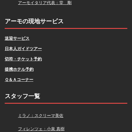
堂
アーモイタリア代表：堂 剛
アーモの現地サービス
送迎サービス
日本人ガイドツアー
切符・チケット予約
提携ホテル予約
Ｑ＆Ａコーナー
スタッフ一覧
スクリーマ
ミラノ：スクリーマ美佐
小泉
フィレンツェ：小泉 真樹