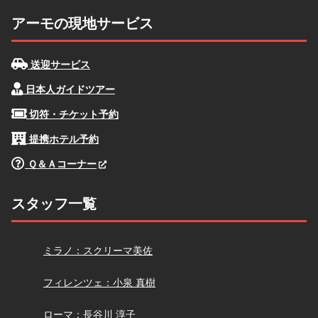
アーモの現地サービス
送迎サービス
日本人ガイドツアー
切符・チケット予約
提携ホテル予約
Ｑ＆Ａコーナー
スタッフ一覧
スクリーマ
ミラノ：スクリーマ美佐
小泉
フィレンツェ：小泉 真樹
長谷川
ローマ：長谷川 淳子