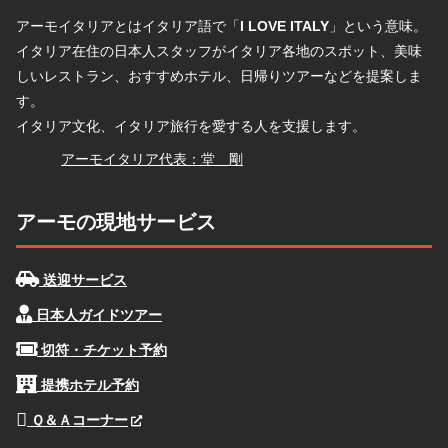
アーモイタリアとはイタリア語で「
I LOVE ITALY
」という意味。
イタリア在住の日本人スタッフがイタリア各地のスポット、美味
しいレストラン、おすすめホテル、日帰りツアーなどを提案しま
す。
イタリア文化、イタリア旅行を愛する人を支援します。
堂
アーモイタリア代表：堂 剛
アーモの現地サービス
送迎サービス
日本人ガイドツアー
切符・チケット予約
提携ホテル予約
Ｑ＆Ａコーナー