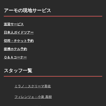
アーモの現地サービス
送迎サービス
日本人ガイドツアー
切符・チケット予約
提携ホテル予約
Ｑ＆Ａコーナー
スタッフ一覧
スクリーマ
ミラノ：スクリーマ美佐
小泉
フィレンツェ：小泉 真樹