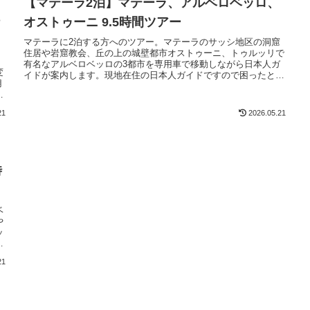
【マテーラ2泊】マテーラ、アルベロベッロ、
時
オストゥーニ 9.5時間ツアー
マテーラに2泊する方へのツアー。マテーラのサッシ地区の洞窟
住居や岩窟教会、丘の上の城壁都市オストゥーニ、トゥルッリで
有名なアルベロベッロの3都市を専用車で移動しながら日本人ガ
変
イドが案内します。現地在住の日本人ガイドですので困ったとき
用
のフォローも万全です。
の
21
2026.05.21
時
ベ
や
ッ
ロ
21