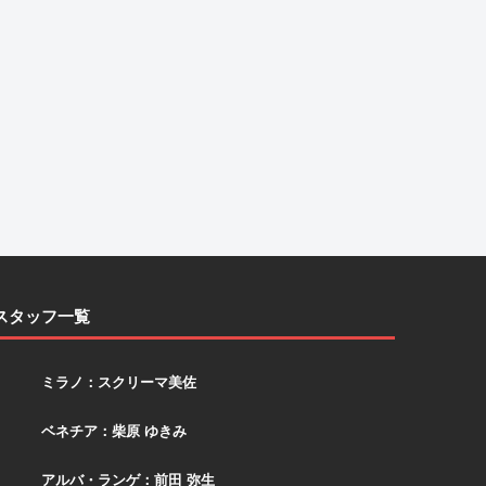
スタッフ一覧
スクリーマ
ミラノ：スクリーマ美佐
柴原
ベネチア：柴原 ゆきみ
アルバ
アルバ・ランゲ：前田 弥生