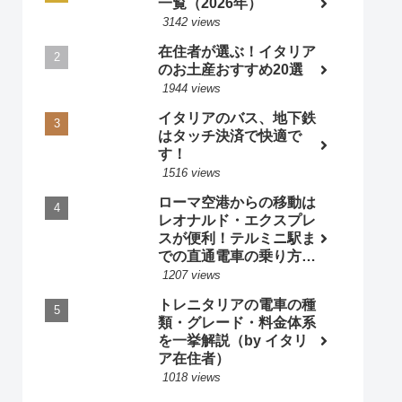
一覧（2026年）
3142 views
在住者が選ぶ！イタリア
のお土産おすすめ20選
1944 views
イタリアのバス、地下鉄
はタッチ決済で快適で
す！
1516 views
ローマ空港からの移動は
レオナルド・エクスプレ
スが便利！テルミニ駅ま
での直通電車の乗り方・
料金・時刻表 by 現地ガ
1207 views
イド
トレニタリアの電車の種
類・グレード・料金体系
を一挙解説（by イタリ
ア在住者）
1018 views