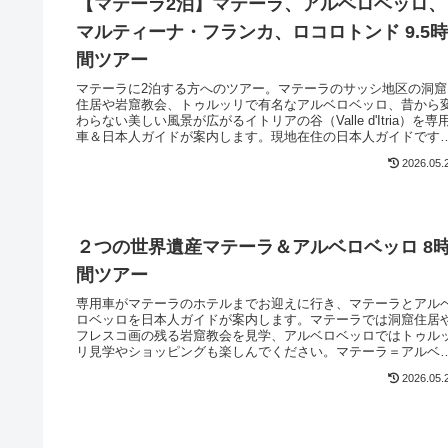
【マテーラ2泊】マテーラ、アルベロベッロ、
マルティーナ・フランカ、ロコロトンド 9.5
間ツアー
マテーラに2泊する方へのツアー。マテーラのサッシ地区の洞窟
住居や岩窟教会、トゥルッリで有名なアルベロベッロ、昔から
わらない美しい風景が広がるイトリアの谷（Valle d'Itria）を専
車＆日本人ガイドが案内します。現地在住の日本人ガイドです
で困ったときのフォローも万全です。
2026.05.
２つの世界遺産マテーラ＆アルベロベッロ 8
間ツアー
専用車がマテーラのホテルまでお迎えに行き、マテーラとアル
ロベッロを日本人ガイドが案内します。マテーラでは洞窟住居
フレスコ画の残る岩窟教会を見学、アルベロベッロではトゥル
リ見学やショッピングも楽しんでください。マテーラ＝アルベ
ベッロ間の送迎手配のみも承ります。
2026.05.