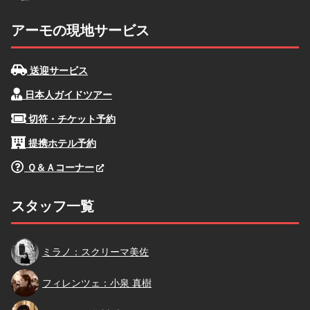
アーモの現地サービス
送迎サービス
日本人ガイドツアー
切符・チケット予約
提携ホテル予約
Ｑ＆Ａコーナー
スタッフ一覧
スクリーマ
ミラノ：スクリーマ美佐
小泉
フィレンツェ：小泉 真樹