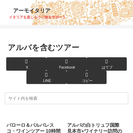
アーモイタリア
イタリアを楽しもう♡旅をサポート
アルバを含むツアー
X
Facebook
はてブ
LINE
コピー
バローロ＆バルバレス
アルバの白トリュフ国際
コ・ワインツアー 10時間
見本市+ワイナリー訪問の