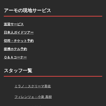
アーモの現地サービス
送迎サービス
日本人ガイドツアー
切符・チケット予約
提携ホテル予約
Ｑ＆Ａコーナー
スタッフ一覧
スクリーマ
ミラノ：スクリーマ美佐
小泉
フィレンツェ：小泉 真樹