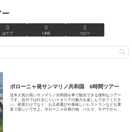
アー
はてブ
LINE
コピー
ボローニャ発サンマリノ共和国 6時間ツアー
近年人気の高いサンマリノ共和国を車で観光できる便利なツアー
です。自力では行きにくいイタリアの魅力を楽しんできてくださ
い。絶景だけでなく、お土産選びや美味しいレストランなども豊
富で楽しいですよ。ボローニャ出発の他、パルマ、モデナからス
タートもできます。