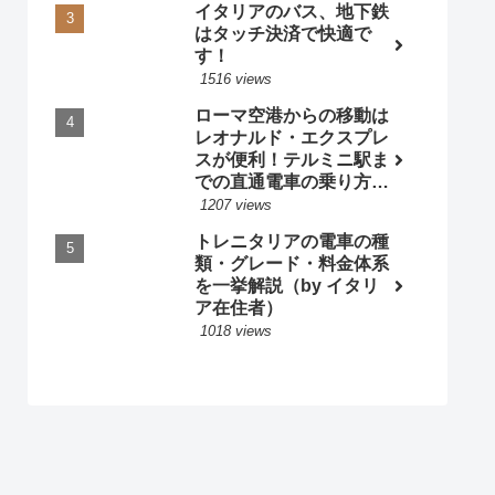
イタリアのバス、地下鉄
はタッチ決済で快適で
す！
1516 views
ローマ空港からの移動は
レオナルド・エクスプレ
スが便利！テルミニ駅ま
での直通電車の乗り方・
料金・時刻表 by 現地ガ
1207 views
イド
トレニタリアの電車の種
類・グレード・料金体系
を一挙解説（by イタリ
ア在住者）
1018 views