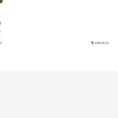
便
く
ど
か
21
2026.05.21