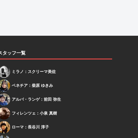
スタッフ一覧
スクリーマ
ミラノ：スクリーマ美佐
柴原
ベネチア：柴原 ゆきみ
アルバ
アルバ・ランゲ：前田 弥生
小泉
フィレンツェ：小泉 真樹
長谷川
ローマ：長谷川 淳子