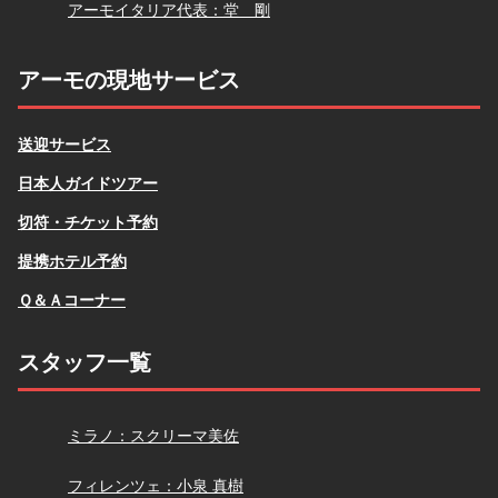
堂
アーモイタリア代表：堂 剛
アーモの現地サービス
送迎サービス
日本人ガイドツアー
切符・チケット予約
提携ホテル予約
Ｑ＆Ａコーナー
スタッフ一覧
スクリーマ
ミラノ：スクリーマ美佐
小泉
フィレンツェ：小泉 真樹