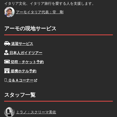
イタリア文化、イタリア旅行を愛する人を支援します。
堂
アーモイタリア代表：堂 剛
アーモの現地サービス
送迎サービス
日本人ガイドツアー
切符・チケット予約
提携ホテル予約
Ｑ＆Ａコーナー
スタッフ一覧
スクリーマ
ミラノ：スクリーマ美佐