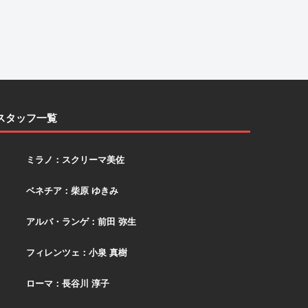
スタッフ一覧
スクリーマ
ミラノ：スクリーマ美佐
柴原
ベネチア：柴原 ゆきみ
アルバ
アルバ・ランゲ：前田 弥生
小泉
フィレンツェ：小泉 真樹
長谷川
ローマ：長谷川 淳子