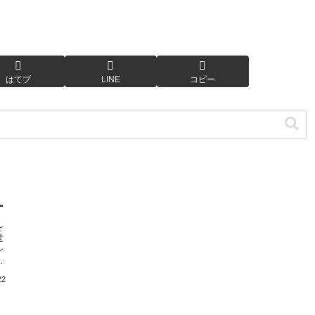
はてブ
LINE
コピー
ー
を
世
シ
ス
た
22
映