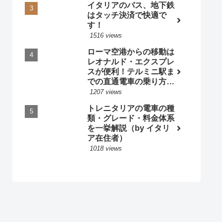
イタリアのバス、地下鉄
はタッチ決済で快適で
す！
1516 views
ローマ空港からの移動は
レオナルド・エクスプレ
スが便利！テルミニ駅ま
での直通電車の乗り方・
料金・時刻表 by 現地ガ
1207 views
イド
トレニタリアの電車の種
類・グレード・料金体系
を一挙解説（by イタリ
ア在住者）
1018 views